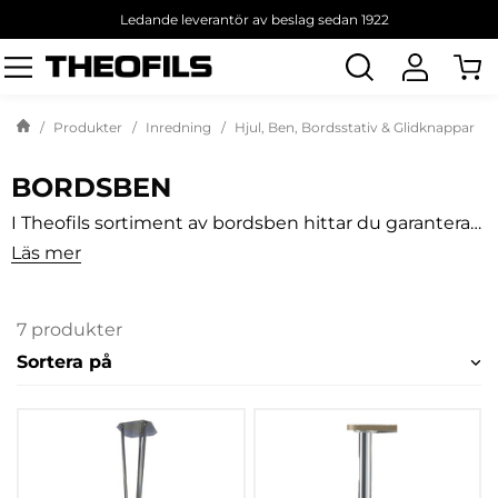
Ledande leverantör av beslag sedan 1922
Sök
produkt
Produkter
Inredning
Hjul, Ben, Bordsstativ & Glidknappar
BORDSBEN
I Theofils sortiment av bordsben hittar du garanterat
ett ben för ändamålet. Stabila ben i stål med
Läs mer
ytbehandling ger både kvalitet och ett snyggt
utseende. Vi har ben som är fällbara och erbjuder
även bordsben för kapning i längd 1300 mm.
7 produkter
Sortera på