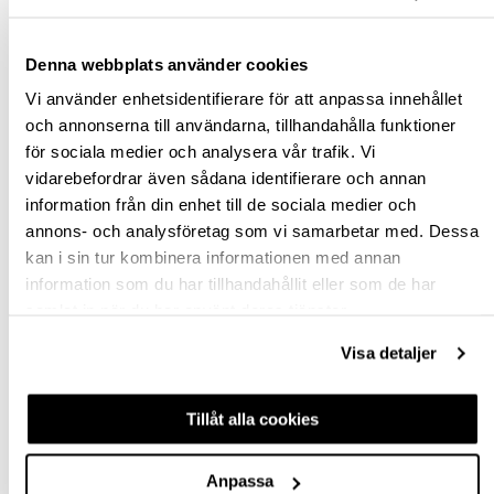
Denna webbplats använder cookies
Vi använder enhetsidentifierare för att anpassa innehållet
och annonserna till användarna, tillhandahålla funktioner
för sociala medier och analysera vår trafik. Vi
vidarebefordrar även sådana identifierare och annan
BORDSBEN
BORDSBEN, 1300 MM
information från din enhet till de sociala medier och
FÄLLBART 656 700MM
FÖR KAPNING
annons- och analysföretag som vi samarbetar med. Dessa
(+30MM) 1ST
kan i sin tur kombinera informationen med annan
BEN/FÄSTE/SKRUV
601690
hp-23087
information som du har tillhandahållit eller som de har
KROM
595,00 kr
79,00 kr
samlat in när du har använt deras tjänster.
inkl. moms
Från
inkl. moms
Visa detaljer
Finns fler varianter
Tillåt alla cookies
Köp
Köp
Anpassa