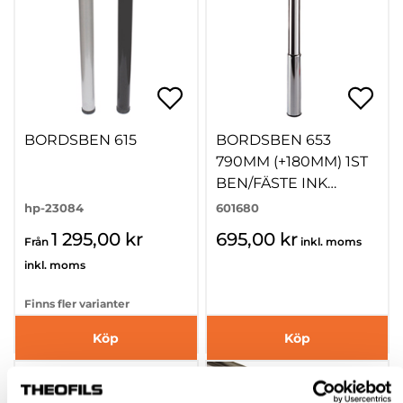
BORDSBEN 615
BORDSBEN 653
790MM (+180MM) 1ST
BEN/FÄSTE INK
SKRUV ROSTFRIB
hp-23084
601680
1 295,00 kr
695,00 kr
Från
inkl. moms
inkl. moms
Finns fler varianter
Köp
Köp