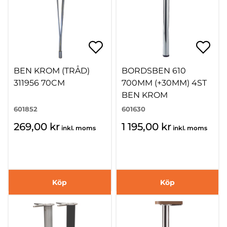
BEN KROM (TRÅD)
BORDSBEN 610
311956 70CM
700MM (+30MM) 4ST
BEN KROM
601852
601630
269,00 kr
1 195,00 kr
inkl. moms
inkl. moms
Köp
Köp