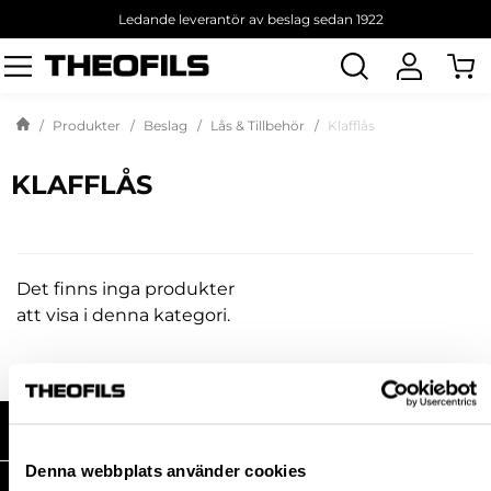
Ledande leverantör av beslag sedan 1922
Sök
produkt
Produkter
Beslag
Lås & Tillbehör
Klafflås
KLAFFLÅS
Det finns inga produkter
att visa i denna kategori.
HANDLA HOS OSS
Denna webbplats använder cookies