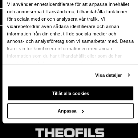
MEDIA
Vi använder enhetsidentifierare för att anpassa innehållet
och annonserna till användarna, tillhandahålla funktioner
THEOFILS
för sociala medier och analysera vår trafik. Vi
vidarebefordrar även sådana identifierare och annan
KONTAKT
information från din enhet till de sociala medier och
annons- och analysföretag som vi samarbetar med. Dessa
Postadress:
kan i sin tur kombinera informationen med annan
BOX 1009 551 11
information som du har tillhandahållit eller som de har
Jönköping, Sweden
samlat in när du har använt deras tjänster.
Besöksadress:
Mogölsvägen 26
Visa detaljer
554 75 Jönköping
Tel:
+46 (0)10-178 13 00
Epost:
info@theofils.se
Tillåt alla cookies
Org. nr 556154-8925
Bankgironummer 835-7378
Anpassa