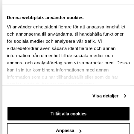
Denna webbplats använder cookies
Vi använder enhetsidentifierare för att anpassa innehållet
och annonserna till användarna, tillhandahålla funktioner
för sociala medier och analysera vår trafik. Vi
vidarebefordrar även sådana identifierare och annan
FÖRLIMMAD C-TAPP I
FÖRLIMMAD
information från din enhet till de sociala medier och
TRÄ STORPACK
CENTRUMTAPP I TRÄ
annons- och analysföretag som vi samarbetar med. Dessa
kan i sin tur kombinera informationen med annan
HP-200075
hp-50255
information som du har tillhandahållit eller som de har
1,14 kr
5 445,00 kr
samlat in när du har använt deras tjänster.
Från
inkl. moms
Från
inkl. moms
Visa detaljer
Finns fler varianter
Finns fler varianter
Tillåt alla cookies
Köp
Köp
Anpassa