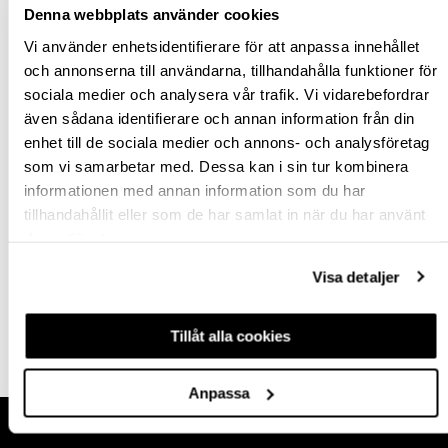
Denna webbplats använder cookies
Vi använder enhetsidentifierare för att anpassa innehållet
och annonserna till användarna, tillhandahålla funktioner för
sociala medier och analysera vår trafik. Vi vidarebefordrar
SÄNGHAKE 947
även sådana identifierare och annan information från din
enhet till de sociala medier och annons- och analysföretag
som vi samarbetar med. Dessa kan i sin tur kombinera
hp-22734
informationen med annan information som du har
tillhandahållit eller som de har samlat in när du har använt
130,95 kr
Från
deras tjänster.
inkl. moms
Visa detaljer
Finns fler varianter
Köp
Tillåt alla cookies
Anpassa
HANDLA HOS OSS