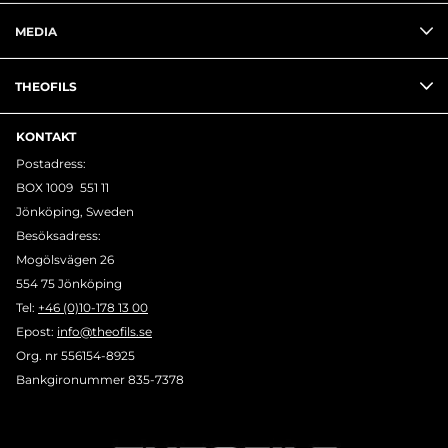
MEDIA
THEOFILS
KONTAKT
Postadress:
BOX 1009 551 11
Jönköping, Sweden
Besöksadress:
Mogölsvägen 26
554 75 Jönköping
Tel:
+46 (0)10-178 13 00
Epost:
info@theofils.se
Org. nr 556154-8925
Bankgironummer 835-7378