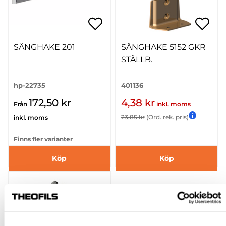
SÄNGHAKE 201
SÄNGHAKE 5152 GKR
STÄLLB.
hp-22735
401136
172,50 kr
4,38 kr
Från
inkl. moms
23,85 kr
(Ord. rek. pris)
inkl. moms
Finns fler varianter
Köp
Köp