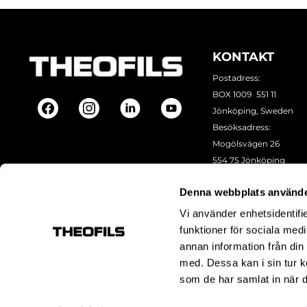
KONTAKT
Postadress:
BOX 1009 551 11
Jönköping, Sweden
Besöksadress:
Mogölsvägen 26
554 75 Jönköping
Tel:
+46 (0)10-178 13 00
Denna webbplats använde
Epost:
info@theofils.se
Org. nr 556154-8925
Vi använder enhetsidentifie
Bankgironummer 835
funktioner för sociala medi
annan information från din
med. Dessa kan i sin tur k
som de har samlat in när d