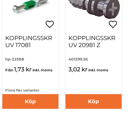
KOPPLINGSSKR
KOPPLINGSSKR
UV 17081
UV 20981 Z
hp-22588
401299.36
1,73 kr
3,02 kr
Från
inkl. moms
inkl. moms
Finns fler varianter
Köp
Köp