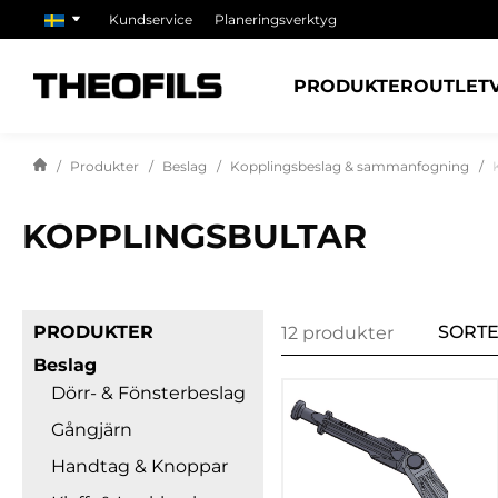
Kundservice
Planeringsverktyg
PRODUKTER
OUTLET
Produkter
Beslag
Kopplingsbeslag & sammanfogning
KOPPLINGSBULTAR
PRODUKTER
SORTE
12 produkter
Beslag
Dörr- & Fönsterbeslag
Gångjärn
Handtag & Knoppar