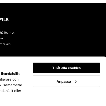
FILS
 hållbarhet
ker
umärken
Tillåt alla cookies
illhandahålla
ifierare och
Anpassa
 vi samarbetar
ahållit eller