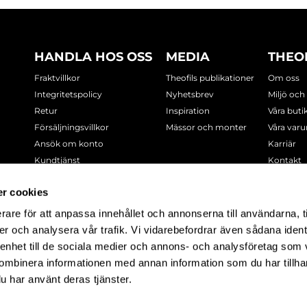
HANDLA HOS OSS
MEDIA
THEO
Fraktvillkor
Theofils publikationer
Om oss
Integritetspolicy
Nyhetsbrev
Miljö och
Retur
Inspiration
Våra buti
Försäljningsvillkor
Mässor och monter
Våra var
Ansök om konto
Karriär
Kundtjänst
Kontakt
Cookie-policy
r cookies
rare för att anpassa innehållet och annonserna till användarna, t
-7378
er och analysera vår trafik. Vi vidarebefordrar även sådana ident
 enhet till de sociala medier och annons- och analysföretag som
ombinera informationen med annan information som du har tillhand
u har använt deras tjänster.