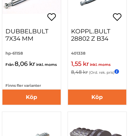
DUBBELBULT
KOPPL.BULT
7X34 MM
28802 Z B34
hp-61158
401338
8,06 kr
1,55 kr
Från
inkl. moms
inkl. moms
8,48 kr
(Ord. rek. pris)
Finns fler varianter
Köp
Köp