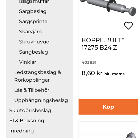
islagsmuffar
Sargbeslag
Sargsprintar
Skarvjärn
KOPPL.BULT*
Skruvhuvud
17275 B24 Z
Sängbeslag
Vinklar
403831
8,60 kr
Ledstångsbeslag &
inkl. moms
Rörkopplingar
Lås & Tillbehör
Upphängningsbeslag
Köp
Skjutdörrsbeslag
El & Belysning
Inredning