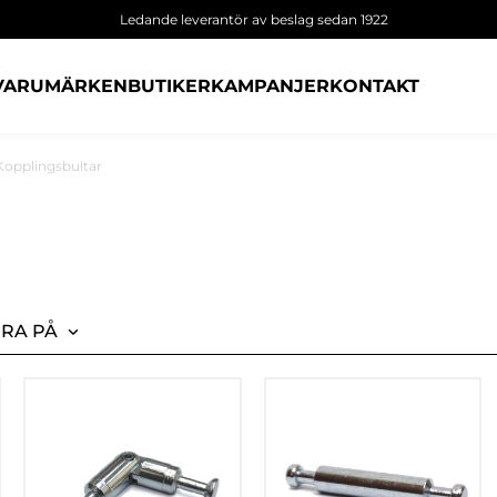
Ledande leverantör av beslag sedan 1922
VARUMÄRKEN
BUTIKER
KAMPANJER
KONTAKT
Kopplingsbultar
RA PÅ