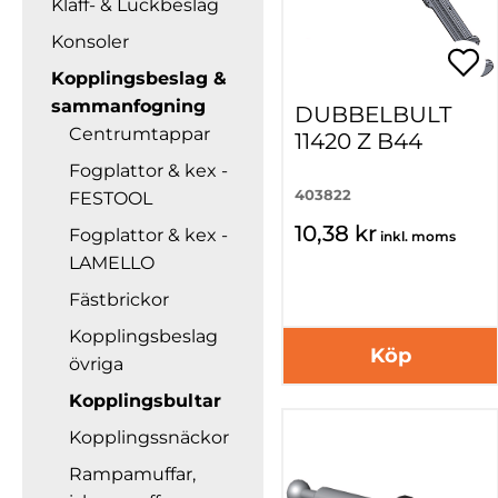
Klaff- & Luckbeslag
Konsoler
Kopplingsbeslag &
sammanfogning
DUBBELBULT
Centrumtappar
11420 Z B44
Fogplattor & kex -
403822
FESTOOL
10,38 kr
Fogplattor & kex -
inkl. moms
LAMELLO
Fästbrickor
Kopplingsbeslag
Köp
övriga
Kopplingsbultar
Kopplingssnäckor
Rampamuffar,