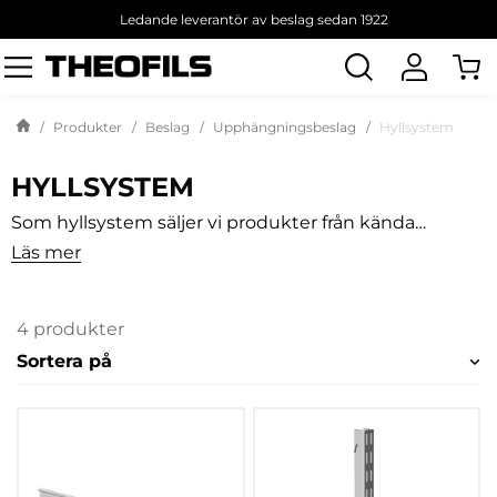
Ledande leverantör av beslag sedan 1922
Sök
produkt
Produkter
Beslag
Upphängningsbeslag
Hyllsystem
HYLLSYSTEM
Som hyllsystem säljer vi produkter från kända
varumärket Pelly. Systemet innefattar
Läs mer
upphängningsskenor, konsoler och bärlist. Finns i
vitlackerat eller silverlackerat. Konsolerna finns som
raka eller lutande modeller samt i flera olika storlekar.
4 produkter
Sortera på