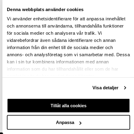
Denna webbplats använder cookies
Vi använder enhetsidentifierare för att anpassa innehållet
och annonserna till användarna, tillhandahålla funktioner
för sociala medier och analysera vår trafik. Vi
vidarebefordrar även sådana identifierare och annan
RAKA KONSOLER
VÄGGSKENOR PELLY
information från din enhet till de sociala medier och
PELLY
annons- och analysföretag som vi samarbetar med. Dessa
kan i sin tur kombinera informationen med annan
information som du har tillhandahållit eller som de har
hp-22955
hp-22952
samlat in när du har använt deras tjänster.
50,38 kr
78,88 kr
Från
Från
Visa detaljer
inkl. moms
inkl. moms
Finns fler varianter
Finns fler varianter
Tillåt alla cookies
Köp
Köp
Anpassa