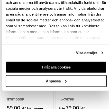
inkl. moms
och annonserna till användarna, tillhandahålla funktioner för
sociala medier och analysera vår trafik. Vi vidarebefordrar
Finns fler varianter
även sådana identifierare och annan information från din
enhet till de sociala medier och annons- och analysföretag
Köp
Köp
som vi samarbetar med. Dessa kan i sin tur kombinera
informationen med annan information som du har
tillhandahållit eller som de har samlat in när du har använt
deras tjänster.
Visa detaljer
Tillåt alla cookies
HANDTAG TERMOLI
HANDTAG TREVI
Anpassa
ROSTFRITT
11781100SP
hp-76768
89,00 kr
79,00 kr
inkl. moms
Från