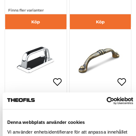
Finns fler varianter
Köp
Köp
HANDTAG LIVORNO
HANDTAG ROM
ROSTFRITT
11861100SP
hp-74514
Denna webbplats använder cookies
79,00 kr
49,00 kr
inkl. moms
Från
Vi använder enhetsidentifierare för att anpassa innehållet