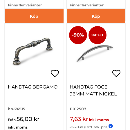
Finns fler varianter
Finns fler varianter
Köp
Köp
-90%
OUTLET
HANDTAG BERGAMO
HANDTAG FOCE
96MM MATT NICKEL
hp-74515
11012507
56,00 kr
7,63 kr
Från
inkl. moms
73,20 kr
(Ord. rek. pris)
inkl. moms