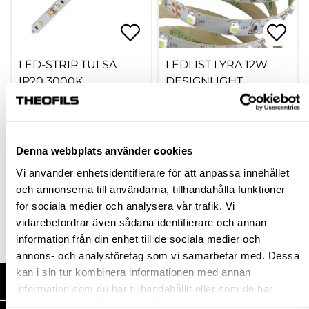
LED-STRIP TULSA
LEDLIST LYRA 12W
IP20 3000K
DESIGNLIGHT
INOMHUSBRUK 5M,
7,2W/METER
301782
hp-62590
285,00 kr
642,00 kr
inkl. moms
Från
Denna webbplats använder cookies
982,50 kr
(Ord. rek. pris)
inkl. moms
Vi använder enhetsidentifierare för att anpassa innehållet
och annonserna till användarna, tillhandahålla funktioner
Finns fler varianter
för sociala medier och analysera vår trafik. Vi
Köp
Köp
vidarebefordrar även sådana identifierare och annan
information från din enhet till de sociala medier och
annons- och analysföretag som vi samarbetar med. Dessa
kan i sin tur kombinera informationen med annan
HANDLA HOS OSS
information som du har tillhandahållit eller som de har
samlat in när du har använt deras tjänster.