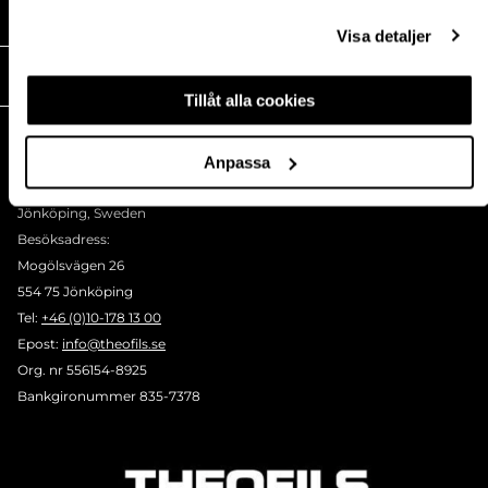
MEDIA
Visa detaljer
THEOFILS
Tillåt alla cookies
KONTAKT
Postadress:
Anpassa
BOX 1009 551 11
Jönköping, Sweden
Besöksadress:
Mogölsvägen 26
554 75 Jönköping
Tel:
+46 (0)10-178 13 00
Epost:
info@theofils.se
Org. nr 556154-8925
Bankgironummer 835-7378