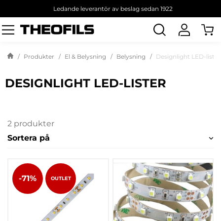
Ledande leverantör av beslag sedan 1922
Sök
produkt
Produkter
El & Belysning
Belysning
Designlight LED-lister
DESIGNLIGHT LED-LISTER
2 produkter
Sortera på
-71%
OUTLET