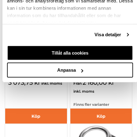
annons- och analysföretag som vi samarbetar med. Dessa
kan i sin tur kombinera informationen med annan
information som du har tillhandahållit eller som de har
samlat in när du har använt deras tjänster.
Visa detaljer
DRAGHANDTAG 433
DRAGHANDTAG 807
Tillåt alla cookies
400MM EK & KROM,
M5
Anpassa
320330.90
hp-104943
3 073,75 kr
2 160,00 kr
inkl. moms
Från
inkl. moms
Finns fler varianter
Köp
Köp