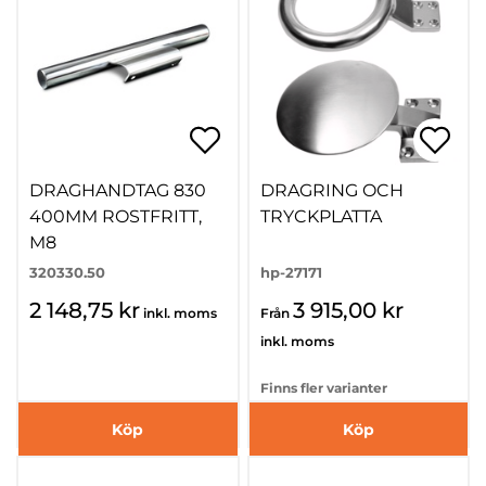
DRAGHANDTAG 830
DRAGRING OCH
400MM ROSTFRITT,
TRYCKPLATTA
M8
320330.50
hp-27171
2 148,75 kr
3 915,00 kr
inkl. moms
Från
inkl. moms
Finns fler varianter
Köp
Köp