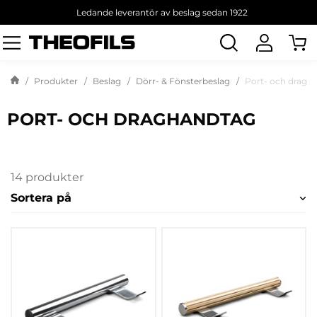
Ledande leverantör av beslag sedan 1922
Sök
produkt
Produkter
Beslag
Dörr- & Fönsterbeslag
Port- och dragh
PORT- OCH DRAGHANDTAG
14 produkter
Sortera på