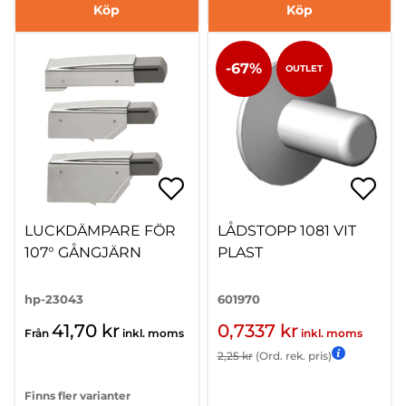
Köp
Köp
-67%
OUTLET
LUCKDÄMPARE FÖR
LÅDSTOPP 1081 VIT
107° GÅNGJÄRN
PLAST
hp-23043
601970
41,70 kr
0,7337 kr
Från
inkl. moms
inkl. moms
2,25 kr
(Ord. rek. pris)
Finns fler varianter