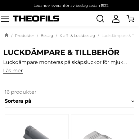
Ledande leverantör av beslag sedan 1922
Sök
produkt
Produkter
Beslag
Klaff- & Luckbeslag
Luckdämpare & Till
LUCKDÄMPARE & TILLBEHÖR
Luckdämpare monteras på skåpsluckor för mjuk
stängning och öppning. Olika varianter tillämpas
Läs mer
beroende på luck- och gångjärnstyp, Theofils har ett
brett sortiment av luckdämpare, adapterplattor och
bufferts.
16 produkter
Sortera på