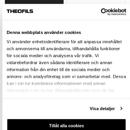
Denna webbplats använder cookies
Vi använder enhetsidentifierare för att anpassa innehållet
och annonserna till användarna, tillhandahålla funktioner
för sociala medier och analysera vår trafik. Vi
DÖRRDÄMPARE 40
DÖRRSTOPP 311018
vidarebefordrar även sådana identifierare och annan
MM VIT CC 32
TRANSP.
information från din enhet till de sociala medier och
annons- och analysföretag som vi samarbetar med. Dessa
604351.50
604400
kan i sin tur kombinera informationen med annan
information som du har tillhandahållit eller som de har
10,22 kr
8,42 kr
inkl. moms
inkl. moms
samlat in när du har använt deras tjänster.
Visa detaljer
Köp
Köp
Tillåt alla cookies