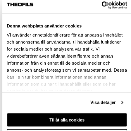
Denna webbplats använder cookies
Vi använder enhetsidentifierare för att anpassa innehållet
och annonserna till användarna, tillhandahålla funktioner
SYSTAINER³ SORT-
SYSTAINER³ SYS3
för sociala medier och analysera vår trafik. Vi
SYS3 M 137 DOMINO
HWZ M 337
vidarebefordrar även sådana identifierare och annan
information från din enhet till de sociala medier och
743305
743574
annons- och analysföretag som vi samarbetar med. Dessa
kan i sin tur kombinera informationen med annan
1 283,29 kr
2 840,54 kr
inkl. moms
information som du har tillhandahållit eller som de har
inkl. moms
samlat in när du har använt deras tjänster.
Visa detaljer
Köp
Köp
Tillåt alla cookies