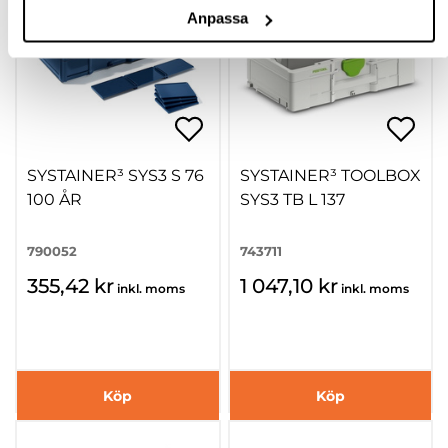
Anpassa
SYSTAINER³ SYS3 S 76
SYSTAINER³ TOOLBOX
100 ÅR
SYS3 TB L 137
790052
743711
355,42 kr
1 047,10 kr
inkl. moms
inkl. moms
Köp
Köp