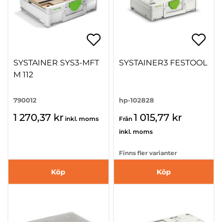
SYSTAINER SYS3-MFT
SYSTAINER3 FESTOOL
M 112
790012
hp-102828
1 270,37 kr
1 015,77 kr
inkl. moms
Från
inkl. moms
Finns fler varianter
Köp
Köp