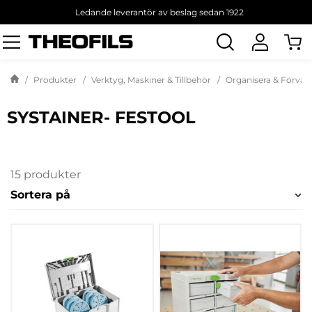
Ledande leverantör av beslag sedan 1922
Sök
produkt
Produkter
Verktyg, Maskiner & Tillbehör
Organisera & Förvar
SYSTAINER- FESTOOL
15 produkter
Sortera på