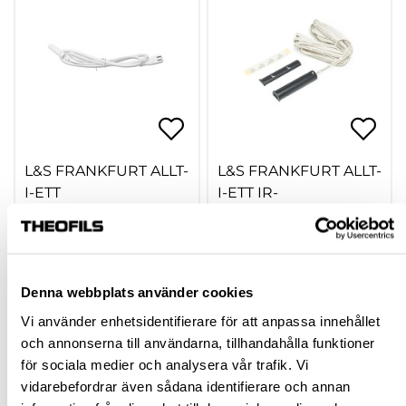
L&S FRANKFURT ALLT-
L&S FRANKFURT ALLT-
I-ETT
I-ETT IR-
FÖRBINDNINGSKABL
SENSOR/DÖRRBRYTA
AR
RE
hp-109642
hp-109663
23,75 kr
156,25 kr
Från
inkl. moms
Från
Denna webbplats använder cookies
inkl. moms
Vi använder enhetsidentifierare för att anpassa innehållet
Finns fler varianter
Finns fler varianter
och annonserna till användarna, tillhandahålla funktioner
för sociala medier och analysera vår trafik. Vi
Köp
Köp
vidarebefordrar även sådana identifierare och annan