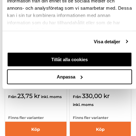
information från din enhet till de sociala medier och
annons- och analysföretag som vi samarbetar med. Dessa
kan i sin tur kombinera informationen med annan
information som du har tillhandahållit eller som de har
samlat in när du har använt deras tjänster.
Visa detaljer
Tillåt alla cookies
L&S FRANKFURT ALLT-
L&S FRANKFURT
I-ETT
FJÄRRKONTROLL 1
RÖRELSESENSOR
KANAL
Anpassa
hp-109664
hp-109671
23,75 kr
330,00 kr
Från
inkl. moms
Från
inkl. moms
Finns fler varianter
Finns fler varianter
Köp
Köp