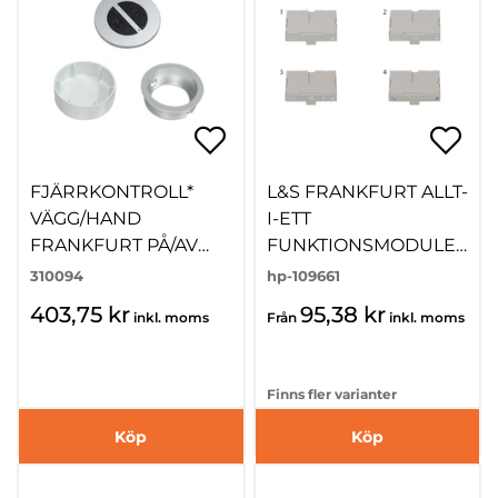
FJÄRRKONTROLL*
L&S FRANKFURT ALLT-
VÄGG/HAND
I-ETT
FRANKFURT PÅ/AV
FUNKTIONSMODULE
DIM FÄRGTEMP,
R
310094
hp-109661
Ø44MM
403,75 kr
95,38 kr
inkl. moms
Från
inkl. moms
Finns fler varianter
Köp
Köp