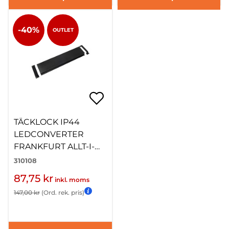
-40%
OUTLET
TÄCKLOCK IP44
LEDCONVERTER
FRANKFURT ALLT-I-
ETT
310108
87,75 kr
inkl. moms
147,00 kr
(Ord. rek. pris)