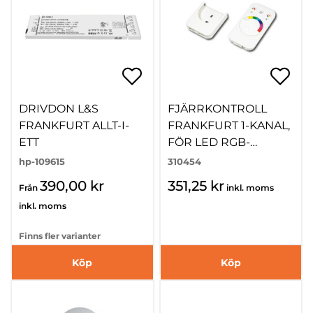
DRIVDON L&S
FJÄRRKONTROLL
FRANKFURT ALLT-I-
FRANKFURT 1-KANAL,
ETT
FÖR LED RGB-
KONTROLL
hp-109615
310454
390,00 kr
351,25 kr
Från
inkl. moms
inkl. moms
Finns fler varianter
Köp
Köp