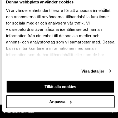
Denna webbplats använder cookies
Vi använder enhetsidentifierare för att anpassa innehållet
och annonserna till användarna, tillhandahålla funktioner
för sociala medier och analysera vår trafik. Vi
DAMMSUGARE 1230 M
DAMMSUGARE MIRKA
vidarebefordrar även sådana identifierare och annan
AFC 230V
DEXOS 1217 M AFC
information från din enhet till de sociala medier och
annons- och analysföretag som vi samarbetar med. Dessa
kan i sin tur kombinera informationen med annan
705290
hp-113267
information som du har tillhandahållit eller som de har
14 033,75 kr
10 165,00 kr
Från
samlat in när du har använt deras tjänster.
inkl. moms
inkl. moms
Visa detaljer
Finns fler varianter
Tillåt alla cookies
Köp
Köp
Anpassa
HANDLA HOS OSS