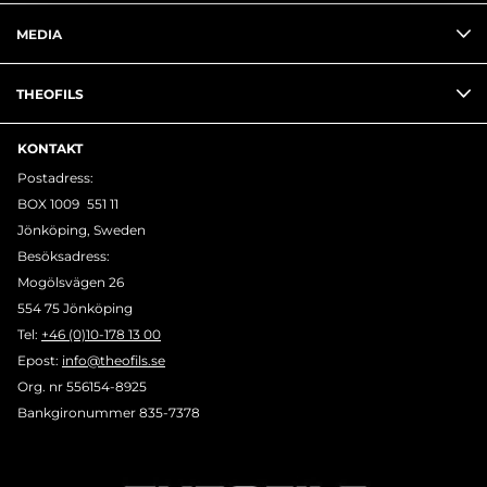
MEDIA
THEOFILS
KONTAKT
Postadress:
BOX 1009 551 11
Jönköping, Sweden
Besöksadress:
Mogölsvägen 26
554 75 Jönköping
Tel:
+46 (0)10-178 13 00
Epost:
info@theofils.se
Org. nr 556154-8925
Bankgironummer 835-7378