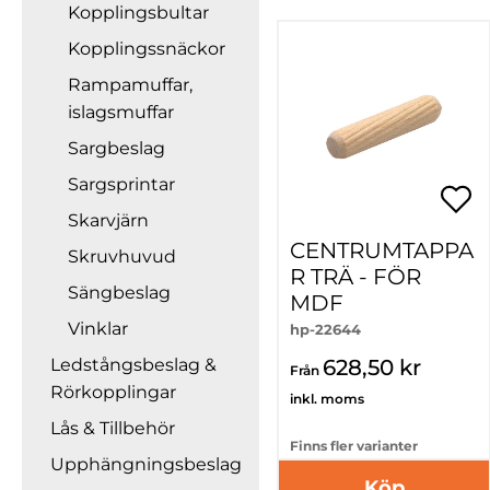
Kopplingsbultar
Kopplingssnäckor
Rampamuffar,
islagsmuffar
Sargbeslag
Sargsprintar
Skarvjärn
CENTRUMTAPPA
Skruvhuvud
R TRÄ - FÖR
Sängbeslag
MDF
Vinklar
hp-22644
628,50 kr
Ledstångsbeslag &
Från
Rörkopplingar
inkl. moms
Lås & Tillbehör
Finns fler varianter
Upphängningsbeslag
Köp