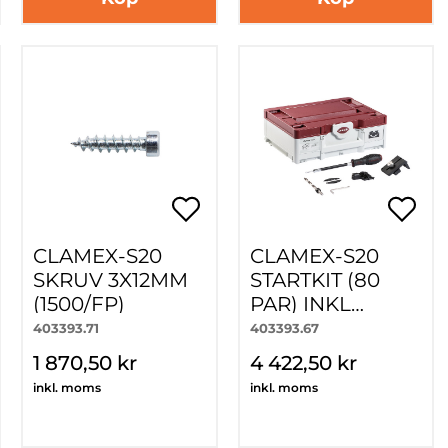
CLAMEX-S20
CLAMEX-S20
SKRUV 3X12MM
STARTKIT (80
(1500/FP)
PAR) INKL
SKRUV,
403393.71
403393.67
BORRJIG,
1 870,50 kr
4 422,50 kr
VERKTYG
inkl. moms
inkl. moms