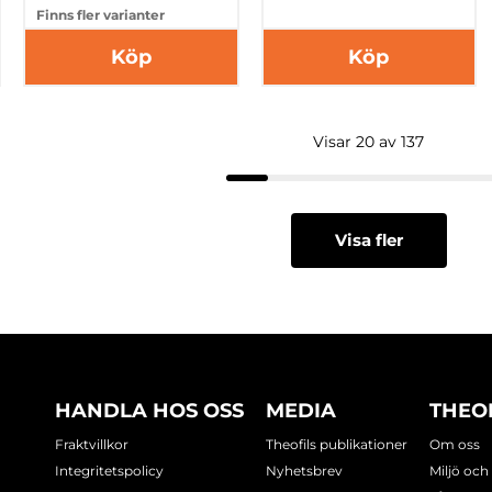
Finns fler varianter
Köp
Köp
Visar 20 av 137
Visa fler
HANDLA HOS OSS
MEDIA
THEO
Fraktvillkor
Theofils publikationer
Om oss
Integritetspolicy
Nyhetsbrev
Miljö och