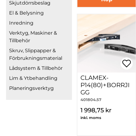
Skjutdörrsbeslag
El & Belysning
Inredning
Verktyg, Maskiner &
Tillbehör
Skruv, Slippapper &
Förbrukningsmaterial
Lådsystem & Tillbehör
CLAMEX-
Lim & Ytbehandling
P14(80)+BORRJI
Planeringsverktyg
GG
401804.57
1 998,75 kr
inkl. moms