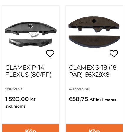
CLAMEX P-14
CLAMEX S-18 (18
FLEXUS (80/FP)
PAR) 66X29X8
9903957
403393.60
1 590,00 kr
658,75 kr
inkl. moms
inkl. moms
Köp
Köp