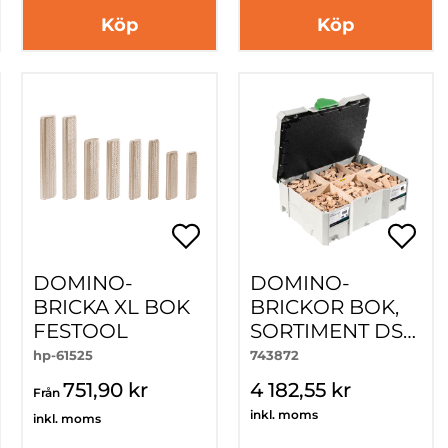
Köp
Köp
DOMINO-
DOMINO-
BRICKA XL BOK
BRICKOR BOK,
FESTOOL
SORTIMENT DS
4/5/6/8/10 1060
hp-61525
743872
BU
751,90 kr
4 182,55 kr
Från
inkl. moms
inkl. moms