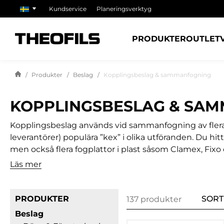
Kundservice
Planeringsverktyg
PRODUKTER
OUTLET
Produkter
Beslag
Kopplingsbeslag & sammanfogning
KOPPLINGSBESLAG & SA
Kopplingsbeslag används vid sammanfogning av flera a
leverantörer) populära ”kex” i olika utföranden. Du hit
men också flera fogplattor i plast såsom Clamex, Fixo
sargbeslag, sargsprintar, sängbeslag och lagningsplugg
Läs mer
ett stort utbud av kopplingsskruvar, kopplingsbultar
PRODUKTER
SORT
137 produkter
Beslag