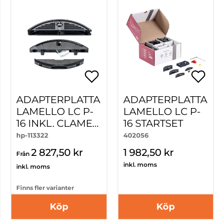
ADAPTERPLATTA
ADAPTERPLATTA
LAMELLO LC P-
LAMELLO LC P-
16 INKL. CLAMEX
16 STARTSET
P14/10
hp-113322
402056
2 827,50 kr
1 982,50 kr
Från
inkl. moms
inkl. moms
Finns fler varianter
Köp
Köp