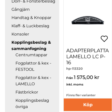
Dörr- & Fönsterbeslag
Gångjärn
Handtag & Knoppar
Klaff- & Luckbeslag
Konsoler
Kopplingsbeslag &
sammanfogning
ADAPTERPLATTA
Centrumtappar
LAMELLO LC P-
16
Fogplattor & kex -
hp-113320
FESTOOL
1 575,00 kr
Fogplattor & kex -
Från
LAMELLO
inkl. moms
Fästbrickor
Finns fler varianter
Kopplingsbeslag
Köp
övriga