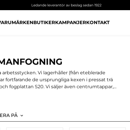
Ledande leverantör av beslag sedan 1922
VARUMÄRKEN
BUTIKER
KAMPANJER
KONTAKT
MMANFOGNING
rbetsstycken. Vi lagerhåller (från eteblerade
tar fortfarande de ursprungliga kexen i pressat trä
 och fogplattan S20. Vi säljer även centrumtappar,
ar, vilka du också finner i den här kategorin.Vi har
 och snäckor m.m.
ERA PÅ