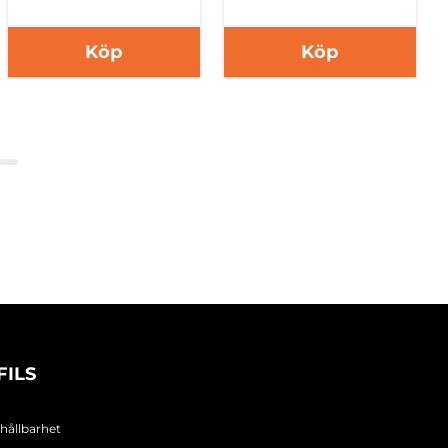
Köp
Köp
FILS
 hållbarhet