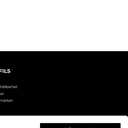
FILS
 hållbarhet
ker
umärken