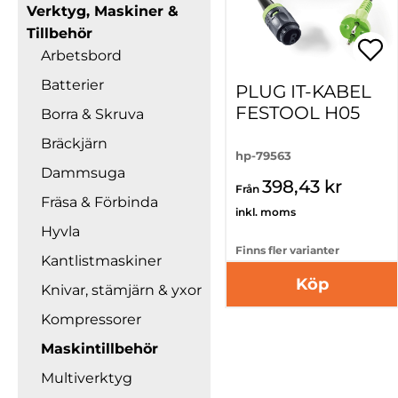
Verktyg, Maskiner &
Tillbehör
Arbetsbord
Batterier
PLUG IT-KABEL
FESTOOL H05
Borra & Skruva
Bräckjärn
hp-79563
Dammsuga
398,43 kr
Från
Fräsa & Förbinda
inkl. moms
Hyvla
Finns fler varianter
Kantlistmaskiner
Köp
Knivar, stämjärn & yxor
Kompressorer
Maskintillbehör
Multiverktyg