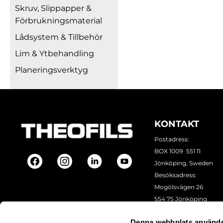
Skruv, Slippapper &
Förbrukningsmaterial
Lådsystem & Tillbehör
Lim & Ytbehandling
Planeringsverktyg
KONTAKT
Postadress:
BOX 1009 551 11
Jönköping, Sweden
Besöksadress:
Mogölsvägen 26
554 75 Jönköping
Tel:
+46 (0)10-178 13 00
Denna webbplats använde
Epost:
info@theofils.se