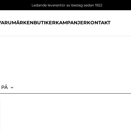
Ledande leverantör av beslag sedan 1922
VARUMÄRKEN
BUTIKER
KAMPANJER
KONTAKT
 PÅ