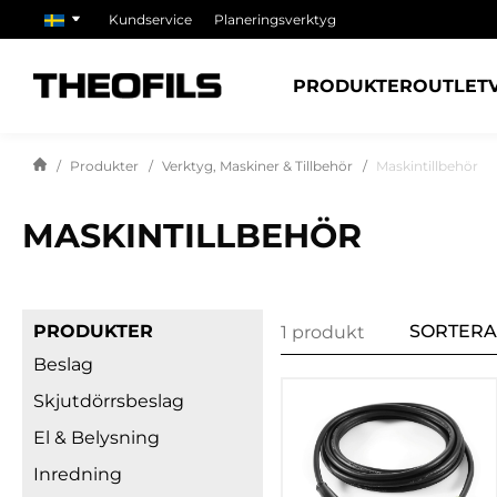
Kundservice
Planeringsverktyg
PRODUKTER
OUTLET
Produkter
Verktyg, Maskiner & Tillbehör
Maskintillbehör
MASKINTILLBEHÖR
PRODUKTER
SORTERA
1 produkt
Beslag
Skjutdörrsbeslag
El & Belysning
Inredning