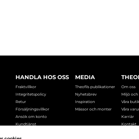
HANDLA HOS OSS
MEDIA
THEO
Fraktvillkor
Theofils publikationer
Om oss
Integritetspolicy
Nyhetsbrev
Miljö och
Retur
Inspiration
Våra buti
Försäljningsvillkor
Mässor och monter
Våra var
Ansök om konto
Karriär
Kundtjänst
Kontakt
Cookie-policy
r cookies