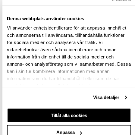
Denna webbplats använder cookies
Vi använder enhetsidentifierare för att anpassa innehållet
och annonserna till användarna, tillhandahålla funktioner
för sociala medier och analysera vår trafik. Vi
EXCENTERLÅS 105
LOCKBESLAG 1
vidarebefordrar även sådana identifierare och annan
information från din enhet till de sociala medier och
annons- och analysföretag som vi samarbetar med. Dessa
hp-22086
hp-22087
kan i sin tur kombinera informationen med annan
104,55 kr
9,15 kr
Från
Från
inkl. moms
information som du har tillhandahållit eller som de har
inkl. moms
samlat in när du har använt deras tjänster.
Visa detaljer
Finns fler varianter
Finns fler varianter
Köp
Köp
Tillåt alla cookies
Anpassa