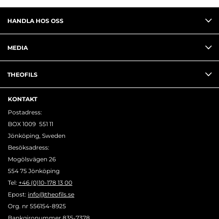
HANDLA HOS OSS
MEDIA
THEOFILS
KONTAKT
Postadress:
BOX 1009 551 11
Jönköping, Sweden
Besöksadress:
Mogölsvägen 26
554 75 Jönköping
Tel:
+46 (0)10-178 13 00
Epost:
info@theofils.se
Org. nr 556154-8925
Bankgironummer 835-7378