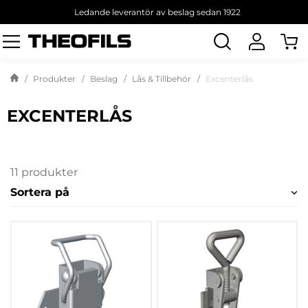
Ledande leverantör av beslag sedan 1922
Sök
produkt
Produkter
Beslag
Lås & Tillbehör
Excenterlås
EXCENTERLÅS
11 produkter
Sortera på