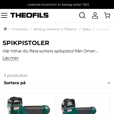
Ledande leverantör av beslag sedan 1922
Sök
produkt
Produkter
Verktyg, Maskiner & Tillbehör
Spika
Spikpistoler
SPIKPISTOLER
Här hittar du flera sorters spikpistol från Omer.
Kvalitativa stiftverktyg och dyckertverktyg för olika
Läs mer
längder, från 12 till 50 mm. Den pneumatiska
stiftpistolen passar för stift i längderna 10 till 18 mm.
3 produkter
Sortera på