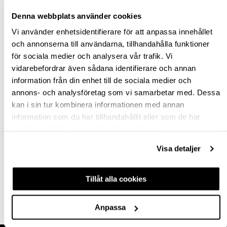
Denna webbplats använder cookies
Vi använder enhetsidentifierare för att anpassa innehållet
och annonserna till användarna, tillhandahålla funktioner
för sociala medier och analysera vår trafik. Vi
vidarebefordrar även sådana identifierare och annan
NÅLPISTOL PR.18 10-
information från din enhet till de sociala medier och
18MM
annons- och analysföretag som vi samarbetar med. Dessa
kan i sin tur kombinera informationen med annan
information som du har tillhandahållit eller som de har
749460
samlat in när du har använt deras tjänster.
10 954,50 kr
inkl. moms
Visa detaljer
Tillåt alla cookies
Köp
Anpassa