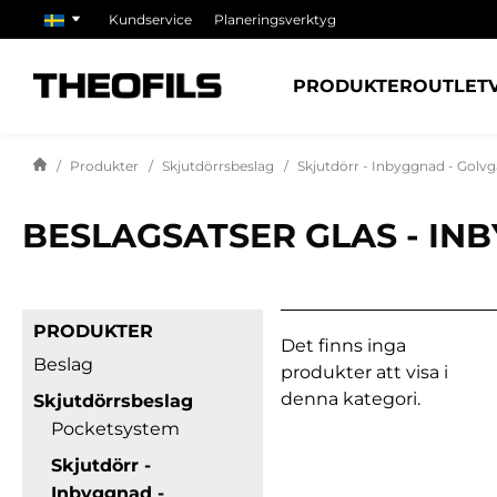
Kundservice
Planeringsverktyg
PRODUKTER
OUTLET
Produkter
Skjutdörrsbeslag
Skjutdörr - Inbyggnad - Golv
BESLAGSATSER GLAS - IN
PRODUKTER
Det finns inga
Beslag
produkter att visa i
denna kategori.
Skjutdörrsbeslag
Pocketsystem
Skjutdörr -
Inbyggnad -