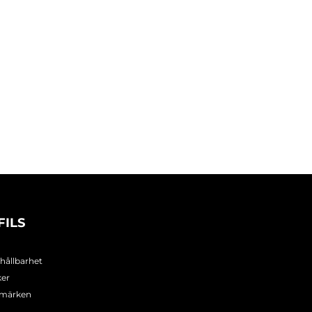
FILS
 hållbarhet
ker
umärken