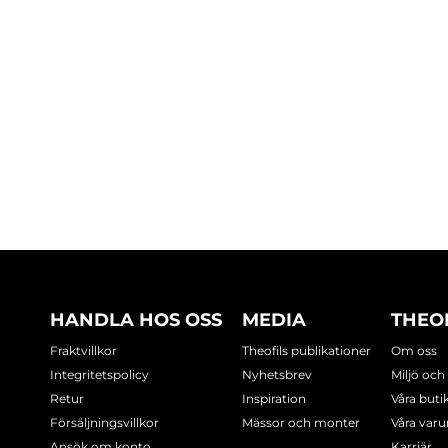
HANDLA HOS OSS
MEDIA
THEO
Fraktvillkor
Theofils publikationer
Om oss
Integritetspolicy
Nyhetsbrev
Miljö och
Retur
Inspiration
Våra buti
Försäljningsvillkor
Mässor och monter
Våra var
Ansök om konto
Karriär