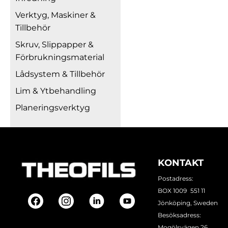
Verktyg, Maskiner &
Tillbehör
Skruv, Slippapper &
Förbrukningsmaterial
Lådsystem & Tillbehör
Lim & Ytbehandling
Planeringsverktyg
KONTAKT
Postadress:
BOX 1009 551 11
Jönköping, Sweden
Besöksadress:
Mogölsvägen 26