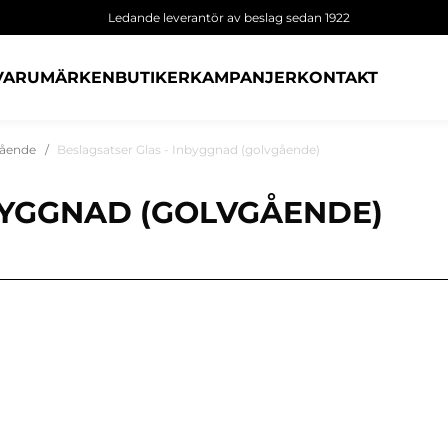
Ledande leverantör av beslag sedan 1922
VARUMÄRKEN
BUTIKER
KAMPANJER
KONTAKT
gående
Beslagsatser Glas - Inbyggnad (golvgående)
BYGGNAD (GOLVGÅENDE)