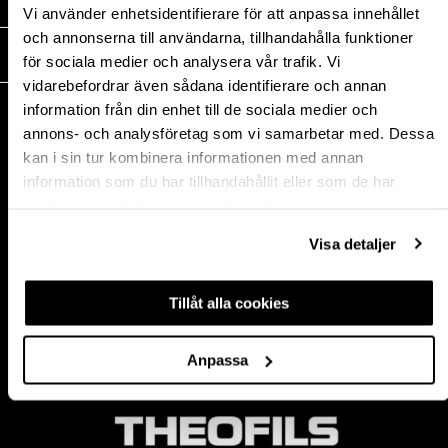
MEDIA
Vi använder enhetsidentifierare för att anpassa innehållet
och annonserna till användarna, tillhandahålla funktioner
THEOFILS
för sociala medier och analysera vår trafik. Vi
vidarebefordrar även sådana identifierare och annan
KONTAKT
information från din enhet till de sociala medier och
annons- och analysföretag som vi samarbetar med. Dessa
Postadress:
kan i sin tur kombinera informationen med annan
BOX 1009 551 11
information som du har tillhandahållit eller som de har
Jönköping, Sweden
samlat in när du har använt deras tjänster.
Besöksadress:
Mogölsvägen 26
Visa detaljer
554 75 Jönköping
Tel:
+46 (0)10-178 13 00
Epost:
info@theofils.se
Tillåt alla cookies
Org. nr 556154-8925
Bankgironummer 835-7378
Anpassa