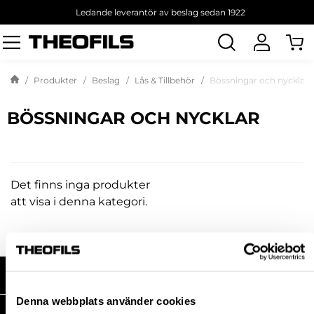
Ledande leverantör av beslag sedan 1922
Sök
produkt
Produkter
Beslag
Lås & Tillbehör
Bössningar och nycklar
BÖSSNINGAR OCH NYCKLAR
Det finns inga produkter
att visa i denna kategori.
HANDLA HOS OSS
Denna webbplats använder cookies