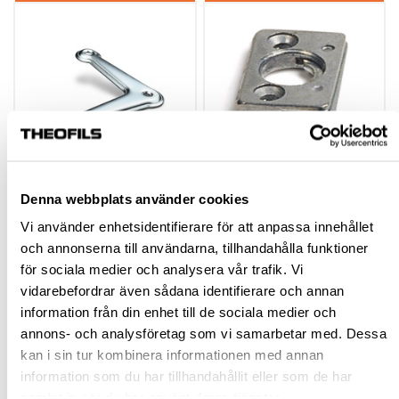
HÖRNJÄRN 5159 Z
KOPPELBESLAG KB 85
Denna webbplats använder cookies
Vi använder enhetsidentifierare för att anpassa innehållet
och annonserna till användarna, tillhandahålla funktioner
400076
340366
för sociala medier och analysera vår trafik. Vi
vidarebefordrar även sådana identifierare och annan
44,70 kr
28,38 kr
inkl. moms
inkl. moms
information från din enhet till de sociala medier och
annons- och analysföretag som vi samarbetar med. Dessa
kan i sin tur kombinera informationen med annan
information som du har tillhandahållit eller som de har
Köp
Köp
samlat in när du har använt deras tjänster.