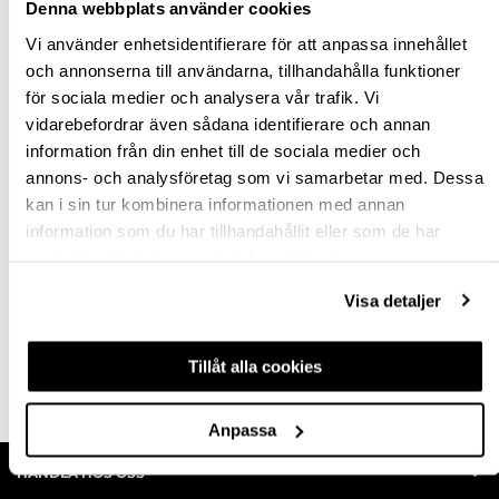
Denna webbplats använder cookies
Vi använder enhetsidentifierare för att anpassa innehållet
och annonserna till användarna, tillhandahålla funktioner
för sociala medier och analysera vår trafik. Vi
GLASLÅSHUS OCH
STOPPLATTA 1290
vidarebefordrar även sådana identifierare och annan
LÅSDEL 1271
MKR
information från din enhet till de sociala medier och
annons- och analysföretag som vi samarbetar med. Dessa
kan i sin tur kombinera informationen med annan
hp-22033
11290125
information som du har tillhandahållit eller som de har
128,40 kr
127,95 kr
Från
inkl. moms
samlat in när du har använt deras tjänster.
inkl. moms
165,00 kr
Visa detaljer
(Ord. rek. pris)
Finns fler varianter
Tillåt alla cookies
Köp
Köp
Anpassa
HANDLA HOS OSS