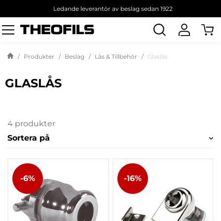
Ledande leverantör av beslag sedan 1922
Sök
produkt
Produkter
Beslag
Lås & Tillbehör
Glaslås
GLASLÅS
4 produkter
Sortera på
-6%
-16%