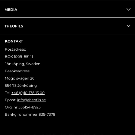
MEDIA
THEOFILS
KONTAKT
Postadress:
BOX 1009 551 11
Jönköping, Sweden
Besöksadress:
Mogölsvägen 26
554 75 Jönköping
Tel:
+46 (0)10-178 13 00
Epost:
info@theofils.se
Org. nr 556154-8925
Bankgironummer 835-7378