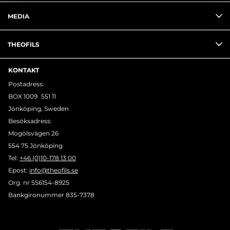
MEDIA
THEOFILS
KONTAKT
Postadress:
BOX 1009 551 11
Jönköping, Sweden
Besöksadress:
Mogölsvägen 26
554 75 Jönköping
Tel:
+46 (0)10-178 13 00
Epost:
info@theofils.se
Org. nr 556154-8925
Bankgironummer 835-7378