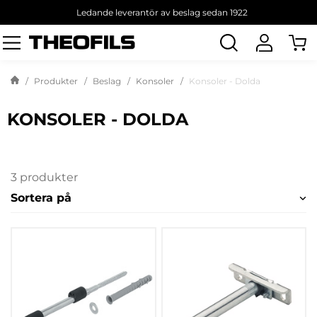
Ledande leverantör av beslag sedan 1922
Sök
produkt
Produkter
Beslag
Konsoler
Konsoler - Dolda
KONSOLER - DOLDA
3 produkter
Sortera på