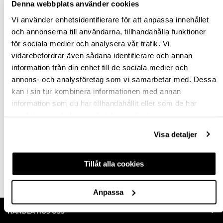
Denna webbplats använder cookies
Vi använder enhetsidentifierare för att anpassa innehållet
och annonserna till användarna, tillhandahålla funktioner
för sociala medier och analysera vår trafik. Vi
KONSOL 6-KANT
vidarebefordrar även sådana identifierare och annan
VARIO 100 MM Z
information från din enhet till de sociala medier och
annons- och analysföretag som vi samarbetar med. Dessa
kan i sin tur kombinera informationen med annan
605580
information som du har tillhandahållit eller som de har
97,00 kr
inkl. moms
samlat in när du har använt deras tjänster.
Visa detaljer
Tillåt alla cookies
Köp
Anpassa
HANDLA HOS OSS