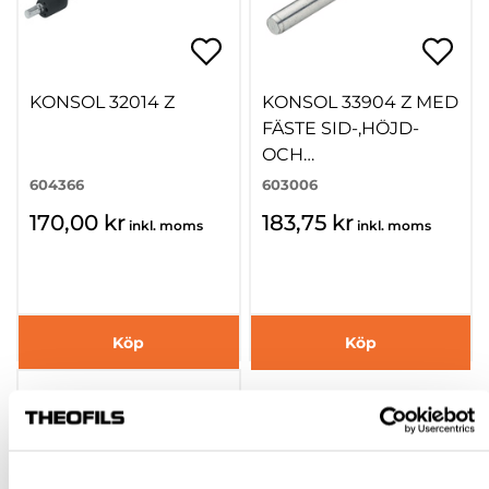
KONSOL 32014 Z
KONSOL 33904 Z MED
FÄSTE SID-,HÖJD-
OCH
LUTNINGSINSTÄLLNIN
604366
603006
G
170,00 kr
183,75 kr
inkl. moms
inkl. moms
Köp
Köp