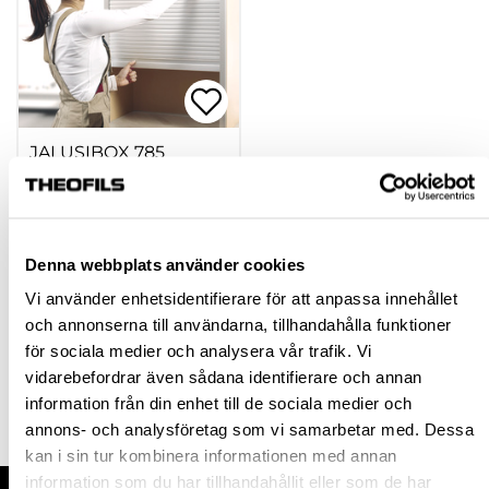
JALUSIBOX 785
600X1000MM RF
607010
Denna webbplats använder cookies
10 575,00 kr
Vi använder enhetsidentifierare för att anpassa innehållet
inkl. moms
och annonserna till användarna, tillhandahålla funktioner
för sociala medier och analysera vår trafik. Vi
vidarebefordrar även sådana identifierare och annan
Köp
information från din enhet till de sociala medier och
annons- och analysföretag som vi samarbetar med. Dessa
kan i sin tur kombinera informationen med annan
information som du har tillhandahållit eller som de har