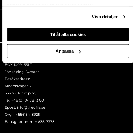
HANDLA HOS OSS
samlat in när du har använt deras tjänster.
Visa detaljer
MEDIA
Tillåt alla cookies
THEOFILS
KONTAKT
Anpassa
Postadress:
BOX 1009 551 11
Jönköping, Sweden
Besöksadress:
Mogölsvägen 26
554 75 Jönköping
Tel:
+46 (0)10-178 13 00
Epost:
info@theofils.se
Org. nr 556154-8925
Bankgironummer 835-7378