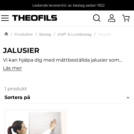
Ledande leverantör av beslag sedan 1922
Sök
produkt
Produkter
Beslag
Klaff- & Luckbeslag
Jalusier
JALUSIER
Vi kan hjälpa dig med måttbeställda jalusier som
anpassas efter dina behov. Vi erbjuder ett stort urval
Läs mer
av material, färger och mått. Kontakta oss på 010-178
13 50 eller order@theofils.se, ange höjd, bredd och
djup på din stomme, samt stommens tjocklek.
1 produkt
Sortera på