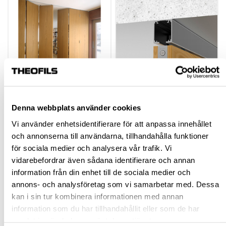
BESLAGSSATS*
BESLAGSSATS*
Denna webbplats använder cookies
VARIOFOLD
VIKDÖRRAR LITE
Vi använder enhetsidentifierare för att anpassa innehållet
KOMPLETT SET INKL.
KOMPLETT SET
och annonserna till användarna, tillhandahålla funktioner
SKENA
HP-200082
HP-200055
för sociala medier och analysera vår trafik. Vi
18 474,00 kr
5 995,00 kr
vidarebefordrar även sådana identifierare och annan
Från
Från
information från din enhet till de sociala medier och
inkl. moms
inkl. moms
annons- och analysföretag som vi samarbetar med. Dessa
Finns fler varianter
Finns fler varianter
kan i sin tur kombinera informationen med annan
information som du har tillhandahållit eller som de har
Köp
Köp
samlat in när du har använt deras tjänster.