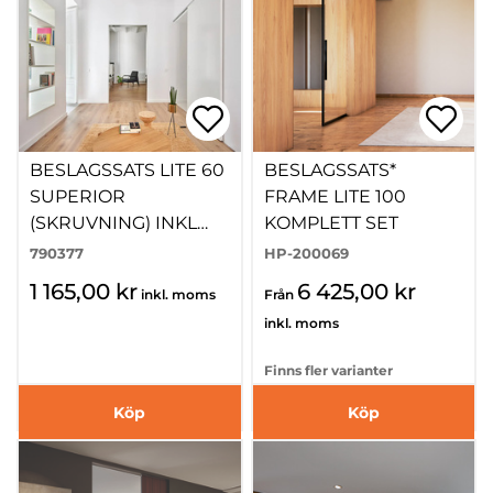
BESLAGSSATS LITE 60
BESLAGSSATS*
SUPERIOR
FRAME LITE 100
(SKRUVNING) INKL
KOMPLETT SET
SKENA SILVER
790377
HP-200069
1 165,00 kr
6 425,00 kr
inkl. moms
Från
inkl. moms
Finns fler varianter
Köp
Köp