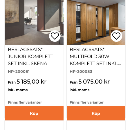
BESLAGSSATS*
BESLAGSSATS*
JUNIOR KOMPLETT
MULTIFOLD 30W
SET INKL. SKENA
KOMPLETT SET INKL.
SKENA
HP-200081
HP-200083
5 185,00 kr
5 075,00 kr
Från
Från
inkl. moms
inkl. moms
Finns fler varianter
Finns fler varianter
Köp
Köp