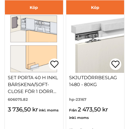
Köp
Köp
SET PORTA 40 H INKL
SKJUTDÖRRBESLAG
BÄRSKENA/SOFT-
1480 - 80KG
CLOSE FÖR 1 DÖRR
2M
606075.82
hp-23167
3 736,50 kr
2 473,50 kr
inkl. moms
Från
inkl. moms