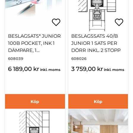
BESLAGSATS* JUNIOR
BESLAGSSATS 40/B
100B POCKET, INK 1
JUNIOR 1 SATS PER
DÄMPARE, 1
DÖRR INKL. 2 STOPP
SOFTSTOPP
608039
608026
6 189,00 kr
3 759,00 kr
inkl. moms
inkl. moms
Köp
Köp