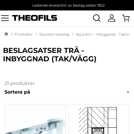
Ledande leverantör av beslag sedan 1922
Sök
produkt
Produkter
Skjutdörrsbeslag
Skjutdörr - Inbyggnad - Tak/väg
BESLAGSATSER TRÄ -
INBYGGNAD (TAK/VÄGG)
21 produkter
Sortera på