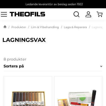
Ledande leverantör av beslag sedan 1922
Sök
produkt
Produkter
Lim & Ytbehandling
Laga & Reparera
Lagnings
LAGNINGSVAX
8 produkter
Sortera på