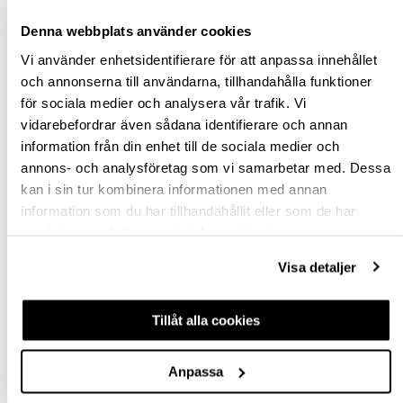
Denna webbplats använder cookies
Vi använder enhetsidentifierare för att anpassa innehållet
och annonserna till användarna, tillhandahålla funktioner
för sociala medier och analysera vår trafik. Vi
LAGNINGSVAX -
LAGNINGSVAX -
vidarebefordrar även sådana identifierare och annan
HÅRDVAX PLUS
MJUKVAX
information från din enhet till de sociala medier och
annons- och analysföretag som vi samarbetar med. Dessa
hp-29039
hp-29037
kan i sin tur kombinera informationen med annan
264,00 kr
124,65 kr
information som du har tillhandahållit eller som de har
Från
Från
samlat in när du har använt deras tjänster.
inkl. moms
inkl. moms
Visa detaljer
Finns fler varianter
Finns fler varianter
Köp
Köp
Tillåt alla cookies
Anpassa