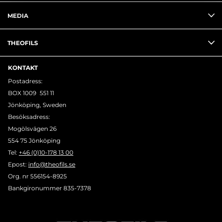
MEDIA
THEOFILS
KONTAKT
Postadress:
BOX 1009 551 11
Jönköping, Sweden
Besöksadress:
Mogölsvägen 26
554 75 Jönköping
Tel:
+46 (0)10-178 13 00
Epost:
info@theofils.se
Org. nr 556154-8925
Bankgironummer 835-7378