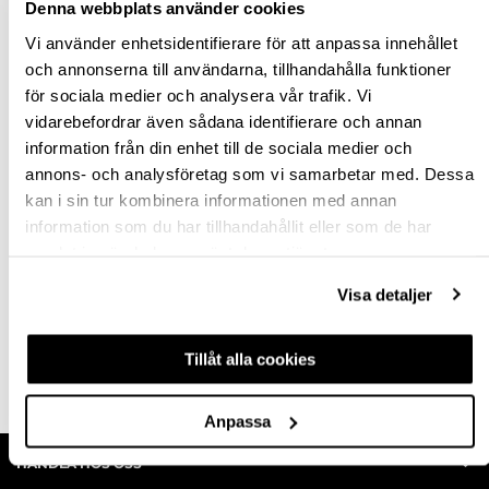
Denna webbplats använder cookies
Vi använder enhetsidentifierare för att anpassa innehållet
och annonserna till användarna, tillhandahålla funktioner
för sociala medier och analysera vår trafik. Vi
DYCKERT JK SKN16
vidarebefordrar även sådana identifierare och annan
information från din enhet till de sociala medier och
annons- och analysföretag som vi samarbetar med. Dessa
kan i sin tur kombinera informationen med annan
hp-63799
information som du har tillhandahållit eller som de har
0,1021 kr
Från
samlat in när du har använt deras tjänster.
inkl. moms
Visa detaljer
Finns fler varianter
Tillåt alla cookies
Köp
Anpassa
HANDLA HOS OSS