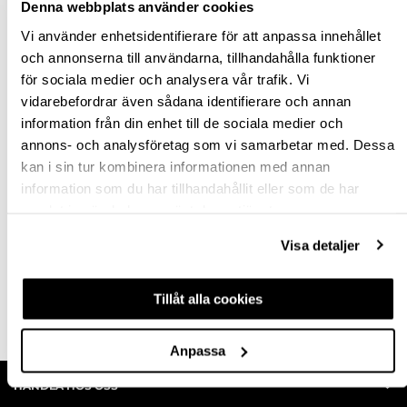
Denna webbplats använder cookies
Vi använder enhetsidentifierare för att anpassa innehållet
och annonserna till användarna, tillhandahålla funktioner
för sociala medier och analysera vår trafik. Vi
SKRUV K6S M6X60 Z
SKRUV PF6S PLAN
vidarebefordrar även sådana identifierare och annan
N5
MED INVÄNDIG
information från din enhet till de sociala medier och
SEXKANT
annons- och analysföretag som vi samarbetar med. Dessa
kan i sin tur kombinera informationen med annan
511915
hp-22784
information som du har tillhandahållit eller som de har
2,79 kr
2,42 kr
inkl. moms
Från
inkl. moms
samlat in när du har använt deras tjänster.
Visa detaljer
Finns fler varianter
Tillåt alla cookies
Köp
Köp
Anpassa
HANDLA HOS OSS