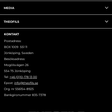
MEDIA
THEOFILS
KONTAKT
Postadress:
BOX 1009 551 11
Jönköping, Sweden
Besöksadress:
Mogölsvägen 26
554 75 Jönköping
Tel:
+46 (0)10-178 13 00
Epost:
info@theofils.se
Org. nr 556154-8925
Bankgironummer 835-7378