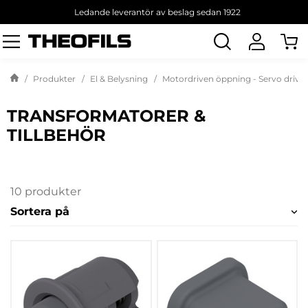
Ledande leverantör av beslag sedan 1922
Sök
produkt
Produkter
El & Belysning
Motordriven öppning - Servo drive
TRANSFORMATORER &
TILLBEHÖR
10 produkter
Sortera på