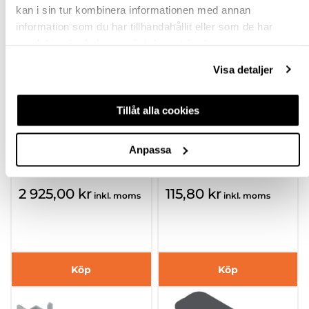
kan i sin tur kombinera informationen med annan
information som du har tillhandahållit eller som de har
samlat in när du har använt deras tjänster.
Visa detaljer
Tillåt alla cookies
SERVO-DRIVE
SYNKROKABEL
TRANSFORMATOR
Z10K008S
Anpassa
Z10NE040B 72 WATT
24 V IP40
605730.43
605730.20
2 925,00 kr
115,80 kr
inkl. moms
inkl. moms
Köp
Köp