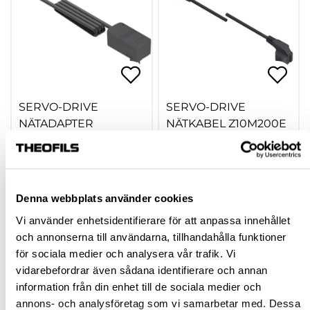
SERVO-DRIVE
SERVO-DRIVE
NÄTADAPTER
NÄTKABEL Z10M200E
Z10NA40EB 24 W
2 M
609005.13
605730.30
1 855,50 kr
175,50 kr
inkl. moms
inkl. moms
Denna webbplats använder cookies
Vi använder enhetsidentifierare för att anpassa innehållet
och annonserna till användarna, tillhandahålla funktioner
för sociala medier och analysera vår trafik. Vi
Köp
Köp
vidarebefordrar även sådana identifierare och annan
information från din enhet till de sociala medier och
annons- och analysföretag som vi samarbetar med. Dessa