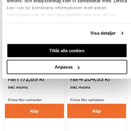
annons- och analysföretag som vi samarbetar med. Dessa
kan i sin tur kombinera informationen med annan
information som du har tillhandahållit eller som de har
samlat in när du har använt deras tjänster.
Visa detaljer
FÖRBINDNING
FÖRBINDNINGSBESL
Tillåt alla cookies
DOMINO FESTOOL
AG SET DOMINO
RAK FÖRBINDNING
FESTOOL
Anpassa
hp-78419
hp-72183
1 172,89 kr
4 204,95 kr
Från
Från
inkl. moms
inkl. moms
Finns fler varianter
Finns fler varianter
Köp
Köp