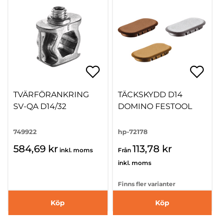
TVÄRFÖRANKRING
TÄCKSKYDD D14
SV-QA D14/32
DOMINO FESTOOL
749922
hp-72178
584,69 kr
113,78 kr
inkl. moms
Från
inkl. moms
Finns fler varianter
Köp
Köp