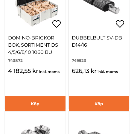
DOMINO-BRICKOR
DUBBELBULT SV-DB
BOK, SORTIMENT DS
D14/16
4/5/6/8/10 1060 BU
743872
749923
4 182,55 kr
626,13 kr
inkl. moms
inkl. moms
Köp
Köp