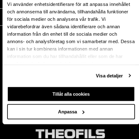
MEDIA
Vi använder enhetsidentifierare för att anpassa innehållet
och annonserna till användarna, tillhandahålla funktioner
THEOFILS
för sociala medier och analysera vår trafik. Vi
vidarebefordrar även sådana identifierare och annan
KONTAKT
information från din enhet till de sociala medier och
annons- och analysföretag som vi samarbetar med. Dessa
Postadress:
kan i sin tur kombinera informationen med annan
BOX 1009 551 11
information som du har tillhandahållit eller som de har
Jönköping, Sweden
samlat in när du har använt deras tjänster.
Besöksadress:
Mogölsvägen 26
Visa detaljer
554 75 Jönköping
Tel:
+46 (0)10-178 13 00
Epost:
info@theofils.se
Tillåt alla cookies
Org. nr 556154-8925
Bankgironummer 835-7378
Anpassa