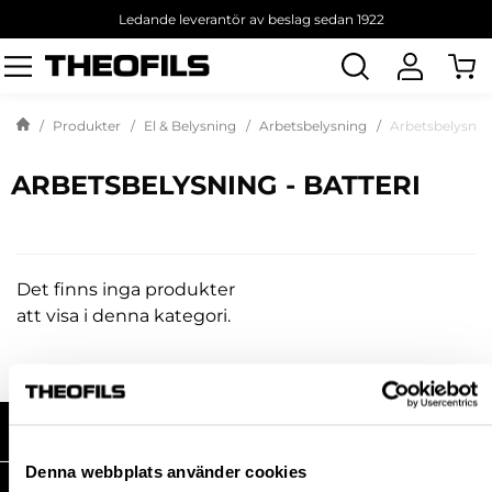
Ledande leverantör av beslag sedan 1922
Sök
produkt
Produkter
El & Belysning
Arbetsbelysning
Arbetsbelysning
ARBETSBELYSNING - BATTERI
Det finns inga produkter
att visa i denna kategori.
HANDLA HOS OSS
Denna webbplats använder cookies