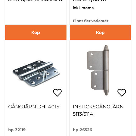
inkl. moms
Finns fler varianter
Köp
Köp
GÅNGJÄRN DHI 4015
INSTICKSGÅNGJÄRN
5113/5114
hp-32119
hp-26526