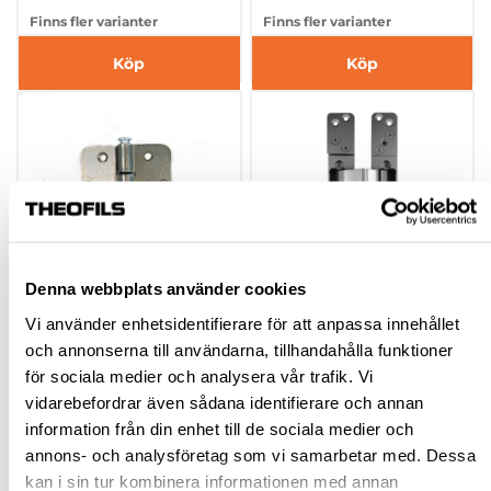
Finns fler varianter
Finns fler varianter
Köp
Köp
Denna webbplats använder cookies
Vi använder enhetsidentifierare för att anpassa innehållet
GÅNGJÄRN 804
GÅNGJÄRN BASYS
och annonserna till användarna, tillhandahålla funktioner
DX123-D 120KG
för sociala medier och analysera vår trafik. Vi
vidarebefordrar även sådana identifierare och annan
hp-101840
200463
information från din enhet till de sociala medier och
1 311,00 kr
4 578,00 kr
annons- och analysföretag som vi samarbetar med. Dessa
Från
inkl. moms
kan i sin tur kombinera informationen med annan
inkl. moms