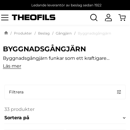
Ledande leverantör av beslag sedan 1922
Sök
produkt
Produkter
Beslag
Gångjärn
Byggnadsgångjärn
BYGGNADSGÅNGJÄRN
Byggnadsgångjärn funkar som ett kraftigare
lamellgångjärn och passar bra till tyngre dörrar och
Läs mer
fönster. Theofils har flera varianter som kan användas
till ofalsade eller falsade dörrar. Vi har justerbara
gångjärn för dörrar upp till 120 kg.
Filtrera
33 produkter
Sortera på