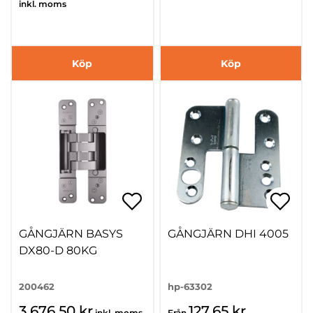
inkl. moms
Köp
Köp
GÅNGJÄRN BASYS
GÅNGJÄRN DHI 4005
DX80-D 80KG
200462
hp-63302
3 676,50 kr
127,65 kr
inkl. moms
Från