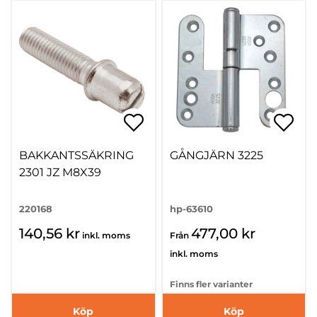
BAKKANTSSÄKRING
GÅNGJÄRN 3225
2301 JZ M8X39
220168
hp-63610
140,56 kr
477,00 kr
inkl. moms
Från
inkl. moms
Finns fler varianter
Köp
Köp