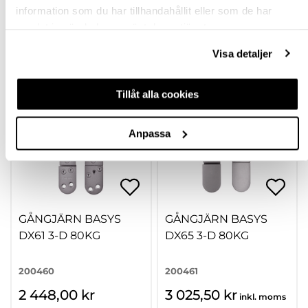
information som du har tillhandahållit eller som de har
Finns fler varianter
samlat in när du har använt deras tjänster.
Köp
Köp
Visa detaljer
Tillåt alla cookies
Anpassa
GÅNGJÄRN BASYS
GÅNGJÄRN BASYS
DX61 3-D 80KG
DX65 3-D 80KG
200460
200461
2 448,00 kr
3 025,50 kr
inkl. moms