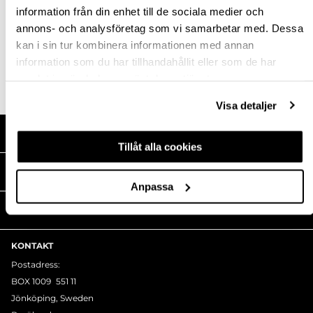
information från din enhet till de sociala medier och
annons- och analysföretag som vi samarbetar med. Dessa
kan i sin tur kombinera informationen med annan
information som du har tillhandahållit eller som de har
samlat in när du har använt deras tjänster.
Visa detaljer
HANDLA HOS OSS
Tillåt alla cookies
MEDIA
Anpassa
THEOFILS
KONTAKT
Postadress:
BOX 1009 551 11
Jönköping, Sweden