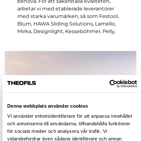
behöva. För att säkerställa kvaliteten,
arbetar vi med etablerade leverantörer
med starka varumärken, så som Festool,
Blum, HAWA Sliding Solutions, Lamello,
Mirka, Designlight, Kesseböhmer, Pelly,
Osmo med flera. Vårt huvudkontor med
butik och lager finns i Jönköping och vi
har även två yrkes- och proffsbutiker i
Stockholm och Malmö. Där vi verkar
erbjuder vi alltid samma höga service och
expertis. Välkommen till oss på Theofils!
Denna webbplats använder cookies
Vi använder enhetsidentifierare för att anpassa innehållet
och annonserna till användarna, tillhandahålla funktioner
för sociala medier och analysera vår trafik. Vi
vidarebefordrar även sådana identifierare och annan