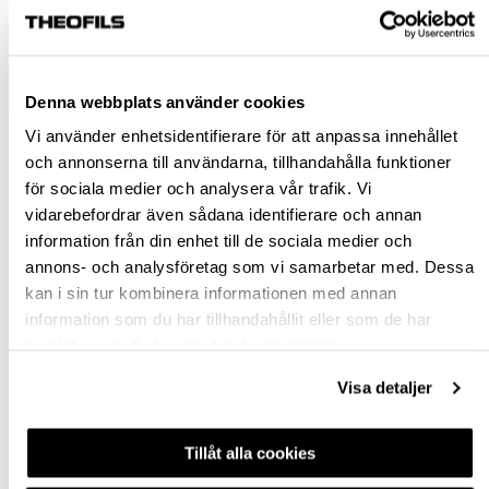
ABRALON 115X140 K500 HANDPADS
Rensa val
Denna webbplats använder cookies
Vi använder enhetsidentifierare för att anpassa innehållet
st
och annonserna till användarna, tillhandahålla funktioner
för sociala medier och analysera vår trafik. Vi
VÄLJ VARIANT
vidarebefordrar även sådana identifierare och annan
information från din enhet till de sociala medier och
Snabba leveranser
annons- och analysföretag som vi samarbetar med. Dessa
Hämta i butik
kan i sin tur kombinera informationen med annan
Ledande leverantör i Sverige
information som du har tillhandahållit eller som de har
samlat in när du har använt deras tjänster.
BESKRIVNING
Visa detaljer
FRÅGA OM PRODUKT
Tillåt alla cookies