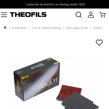
Ledande leverantör av beslag sedan 1922
Sök
produkt
Produkter
Lim & Ytbehandling
Olja, Såpa & Vax
OSMO - Til