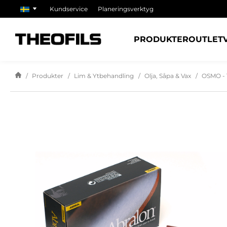
Kundservice
Planeringsverktyg
PRODUKTER
OUTLET
Produkter
Lim & Ytbehandling
Olja, Såpa & Vax
OSMO - 