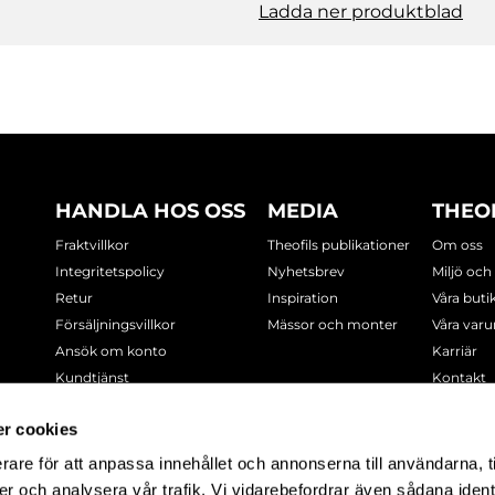
Ladda ner produktblad
HANDLA HOS OSS
MEDIA
THEO
Fraktvillkor
Theofils publikationer
Om oss
Integritetspolicy
Nyhetsbrev
Miljö och
Retur
Inspiration
Våra buti
Försäljningsvillkor
Mässor och monter
Våra var
Ansök om konto
Karriär
Kundtjänst
Kontakt
Cookie-policy
r cookies
rare för att anpassa innehållet och annonserna till användarna, t
-7378
er och analysera vår trafik. Vi vidarebefordrar även sådana ident