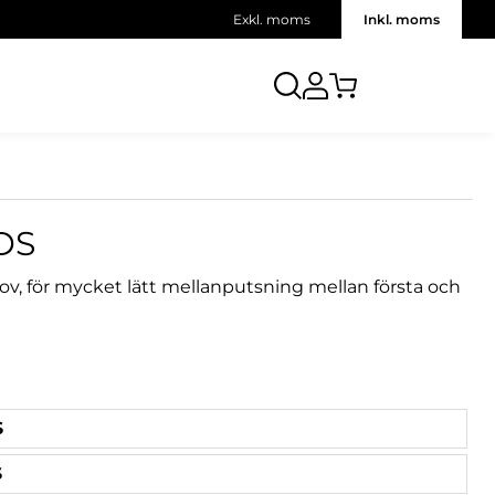
Exkl. moms
Inkl. moms
DS
v, för mycket lätt mellanputsning mellan första och
S
S