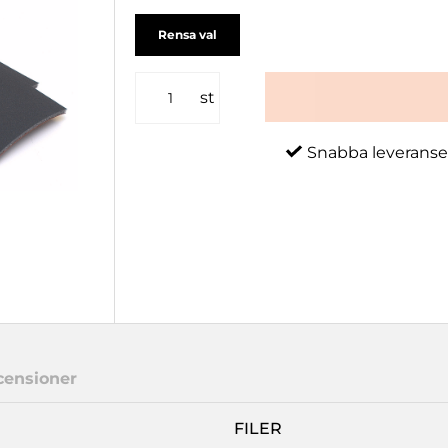
Rensa val
st
Snabba leveranse
censioner
FILER