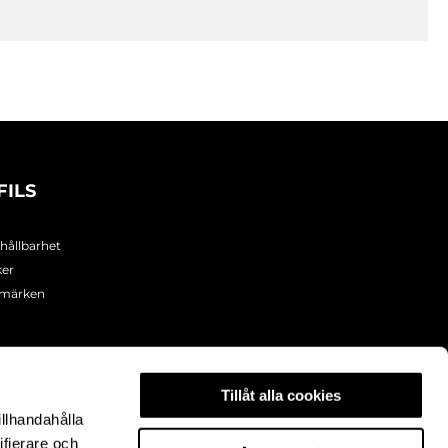
FILS
 hållbarhet
ker
umärken
Tillåt alla cookies
illhandahålla
ifierare och