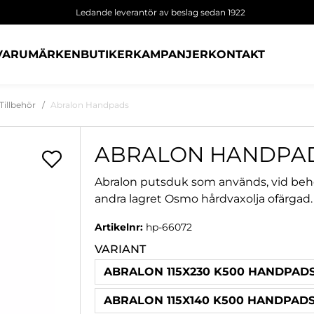
Ledande leverantör av beslag sedan 1922
VARUMÄRKEN
BUTIKER
KAMPANJER
KONTAKT
Tillbehör
Abralon Handpads
ABRALON HANDPA
Abralon putsduk som används, vid beho
andra lagret Osmo hårdvaxolja ofärgad.
Artikelnr:
hp-66072
VARIANT
ABRALON 115X230 K500 HANDPAD
ABRALON 115X140 K500 HANDPAD