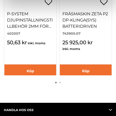
P-SYSTEM
FRÄSMASKIN ZETA P2
DJUPINSTÄLLNINGSTI
DP-KLINGA(SYS)
LLBEHÖR 2MM FÖR
BATTERIDRIVEN
P-16
402057
743900.07
50,63 kr
25 925,00 kr
inkl. moms
inkl. moms
Köp
Köp
HANDLA HOS OSS