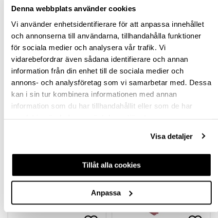
Ledande leverantör i Sverige
Denna webbplats använder cookies
Vi använder enhetsidentifierare för att anpassa innehållet
och annonserna till användarna, tillhandahålla funktioner
BESKRIVNING & FILER
för sociala medier och analysera vår trafik. Vi
vidarebefordrar även sådana identifierare och annan
FRÅGA OM PRODUKT
information från din enhet till de sociala medier och
annons- och analysföretag som vi samarbetar med. Dessa
RECENSIONER
kan i sin tur kombinera informationen med annan
information som du har tillhandahållit eller som de har
samlat in när du har använt deras tjänster.
TILLBEHÖR
Visa detaljer
Tillåt alla cookies
Anpassa