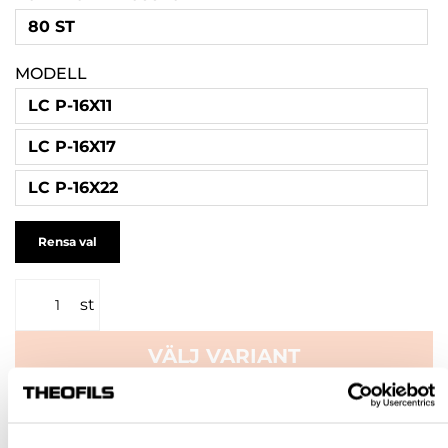
80 ST
MODELL
LC P-16X11
LC P-16X17
LC P-16X22
Rensa val
st
VÄLJ VARIANT
Snabba leveranser
Hämta i butik