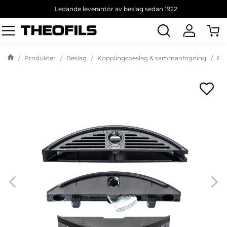
Ledande leverantör av beslag sedan 1922
Sök
produkt
Produkter
Beslag
Kopplingsbeslag & sammanfogning
Fog