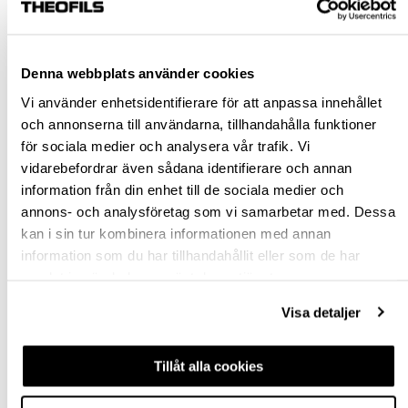
Rensa val
Denna webbplats använder cookies
st
Vi använder enhetsidentifierare för att anpassa innehållet
och annonserna till användarna, tillhandahålla funktioner
VÄLJ VARIANT
för sociala medier och analysera vår trafik. Vi
vidarebefordrar även sådana identifierare och annan
information från din enhet till de sociala medier och
Snabba leveranser
annons- och analysföretag som vi samarbetar med. Dessa
Hämta i butik
kan i sin tur kombinera informationen med annan
Ledande leverantör i Sverige
information som du har tillhandahållit eller som de har
samlat in när du har använt deras tjänster.
BESKRIVNING
Visa detaljer
FRÅGA OM PRODUKT
Tillåt alla cookies
RECENSIONER