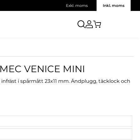
Exkl. moms
Inkl. moms
MEC VENICE MINI
infräst i spårmått 23x11 mm. Ändplugg, täcklock och