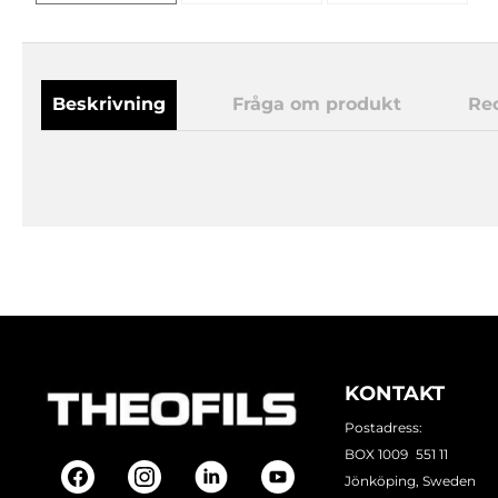
Beskrivning
Fråga om produkt
Re
KONTAKT
Postadress:
BOX 1009 551 11
Jönköping, Sweden