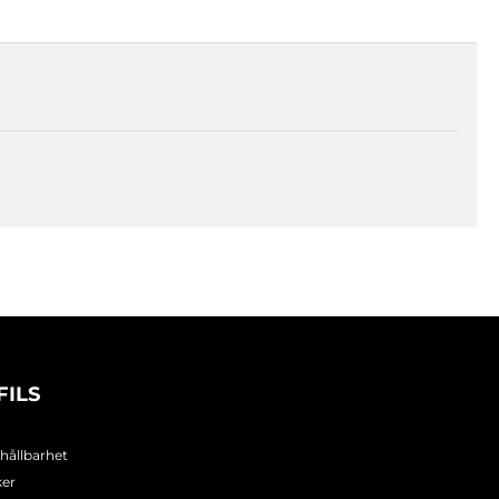
FILS
 hållbarhet
ker