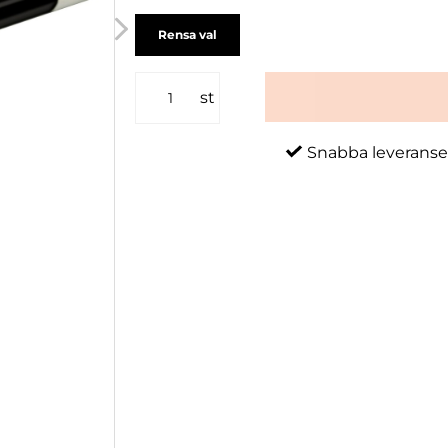
Rensa val
st
Snabba leveranse