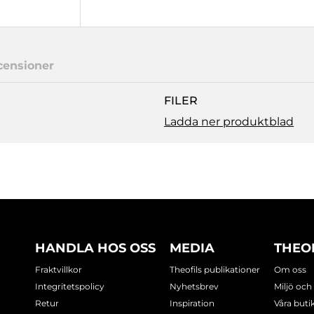
censioner
FILER
Ladda ner produktblad
HANDLA HOS OSS
MEDIA
THEO
Fraktvillkor
Theofils publikationer
Om oss
Integritetspolicy
Nyhetsbrev
Miljö och
Retur
Inspiration
Våra buti