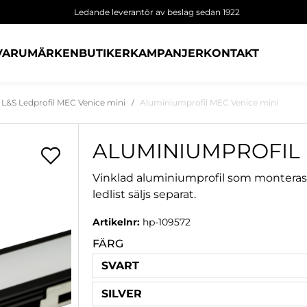
Ledande leverantör av beslag sedan 1922
VARUMÄRKEN
BUTIKER
KAMPANJER
KONTAKT
L&S Ledprofil MEC Venice mini
Aluminiumprofil MEC Venice mini
ALUMINIUMPROFIL 
Vinklad aluminiumprofil som monteras 
ledlist säljs separat.
Artikelnr:
hp-109572
FÄRG
SVART
SILVER