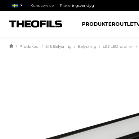
Kundservice
Planeringsverktyg
PRODUKTER
OUTLET
Produkter
El & Belysning
Belysning
L&S LED-profiler