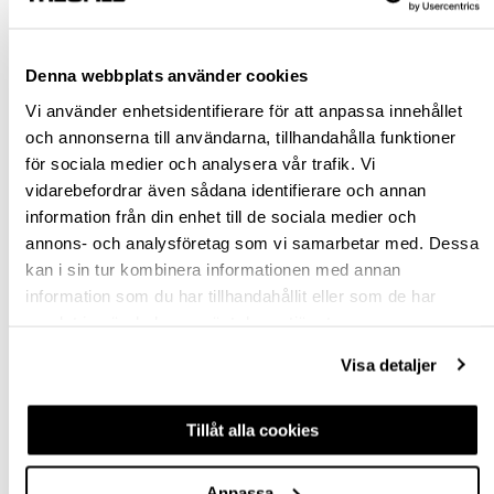
Rensa val
Denna webbplats använder cookies
st
Vi använder enhetsidentifierare för att anpassa innehållet
och annonserna till användarna, tillhandahålla funktioner
VÄLJ VARIANT
för sociala medier och analysera vår trafik. Vi
vidarebefordrar även sådana identifierare och annan
Snabba leveranser
information från din enhet till de sociala medier och
Hämta i butik
annons- och analysföretag som vi samarbetar med. Dessa
Ledande leverantör i Sverige
kan i sin tur kombinera informationen med annan
information som du har tillhandahållit eller som de har
samlat in när du har använt deras tjänster.
BESKRIVNING
Visa detaljer
FRÅGA OM PRODUKT
Tillåt alla cookies
RECENSIONER
Anpassa