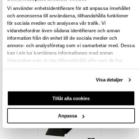
Vi använder enhetsidentifierare för att anpassa innehållet
BESKRIVNING
och annonserna till användarna, tillhandahålla funktioner
för sociala medier och analysera vår trafik. Vi
SPECIFIKATION
vidarebefordrar även sådana identifierare och annan
information från din enhet till de sociala medier och
FRÅGA OM PRODUKT
annons- och analysföretag som vi samarbetar med. Dessa
kan i sin tur kombinera informationen med annan
RECENSIONER
information som du har tillhandahållit eller som de har
samlat in när du har använt deras tjänster.
Visa detaljer
TILLBEHÖR
Tillåt alla cookies
Anpassa