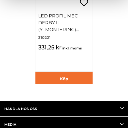
LED PROFIL MEC
DERBY II
(YTMONTERING)
19X12,8MM SVART
310221
2500MM
331,25 kr
inkl. moms
Köp
HANDLA HOS OSS
MEDIA