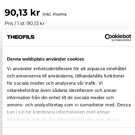
90,13 kr
inkl. moms
Pris / 1 st: 90,13 kr
st
KÖP
Denna webbplats använder cookies
Vi använder enhetsidentifierare för att anpassa innehållet
Jönköping huvudlager
Beställningsvara
och annonserna till användarna, tillhandahålla funktioner
för sociala medier och analysera vår trafik. Vi
Jönköping butik
Slut i lager
vidarebefordrar även sådana identifierare och annan
Malmö butik
Slut i lager
information från din enhet till de sociala medier och
Stockholm butik
Slut i lager
annons- och analysföretag som vi samarbetar med. Dessa
kan i sin tur kombinera informationen med annan
Snabba leveranser
information som du har tillhandahållit eller som de har
Hämta i butik
samlat in när du har använt deras tjänster.
Ledande leverantör i Sverige