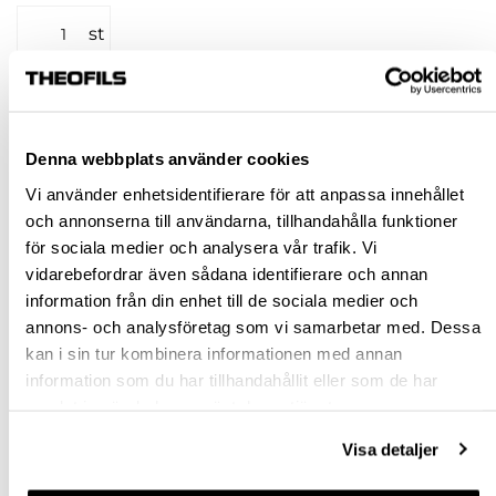
st
KÖP
Denna webbplats använder cookies
Jönköping huvudlager
Finns i lager online
Vi använder enhetsidentifierare för att anpassa innehållet
Jönköping butik
Slut i lager
och annonserna till användarna, tillhandahålla funktioner
Malmö butik
Slut i lager
för sociala medier och analysera vår trafik. Vi
Stockholm butik
Finns i lager
vidarebefordrar även sådana identifierare och annan
information från din enhet till de sociala medier och
Snabba leveranser
annons- och analysföretag som vi samarbetar med. Dessa
Hämta i butik
kan i sin tur kombinera informationen med annan
Ledande leverantör i Sverige
information som du har tillhandahållit eller som de har
samlat in när du har använt deras tjänster.
BESKRIVNING
Visa detaljer