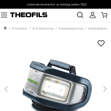
Ledande leverantör av beslag sedan 1922
Sök
produkt
Produkter
El & Belysning
Arbetsbelysning
Arbetsbelysnin