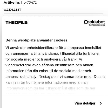
Artikelnr:
hp-70472
VARIANT
ARBETSBELYSNING DUO SYSLITE
ARBETSBELYSNING DUO-PLUS SYSLITE
ARBETSBELYSNING DUO-SET SYSLITE
Denna webbplats använder cookies
Vi använder enhetsidentifierare för att anpassa innehållet
Rensa val
och annonserna till användarna, tillhandahålla funktioner
för sociala medier och analysera vår trafik. Vi
vidarebefordrar även sådana identifierare och annan
st
information från din enhet till de sociala medier och
annons- och analysföretag som vi samarbetar med. Dessa
VÄLJ VARIANT
kan i sin tur kombinera informationen med annan
information som du har tillhandahållit eller som de har
Snabba leveranser
samlat in när du har använt deras tjänster.
Hämta i butik
Ledande leverantör i Sverige
Visa detaljer