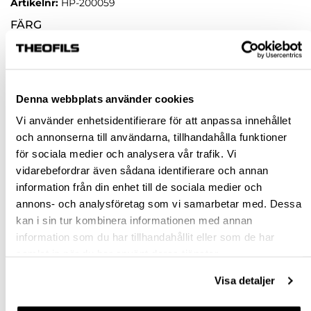
Artikelnr:
HP-200059
FÄRG
SVART
VIT
Denna webbplats använder cookies
Rensa val
Vi använder enhetsidentifierare för att anpassa innehållet
och annonserna till användarna, tillhandahålla funktioner
för sociala medier och analysera vår trafik. Vi
st
vidarebefordrar även sådana identifierare och annan
information från din enhet till de sociala medier och
VÄLJ VARIANT
annons- och analysföretag som vi samarbetar med. Dessa
kan i sin tur kombinera informationen med annan
Snabba leveranser
information som du har tillhandahållit eller som de har
Hämta i butik
samlat in när du har använt deras tjänster.
Ledande leverantör i Sverige
Visa detaljer