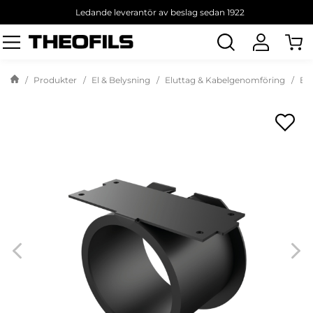
Ledande leverantör av beslag sedan 1922
Sök
produkt
Produkter
El & Belysning
Eluttag & Kabelgenomföring
Elu