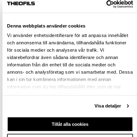
Rensa val
Denna webbplats använder cookies
st
Vi använder enhetsidentifierare för att anpassa innehållet
och annonserna till användarna, tillhandahålla funktioner
VÄLJ VARIANT
för sociala medier och analysera vår trafik. Vi
vidarebefordrar även sådana identifierare och annan
information från din enhet till de sociala medier och
Snabba leveranser
annons- och analysföretag som vi samarbetar med. Dessa
Hämta i butik
kan i sin tur kombinera informationen med annan
Ledande leverantör i Sverige
information som du har tillhandahållit eller som de har
samlat in när du har använt deras tjänster.
BESKRIVNING & FILER
Visa detaljer
FRÅGA OM PRODUKT
Tillåt alla cookies
RECENSIONER