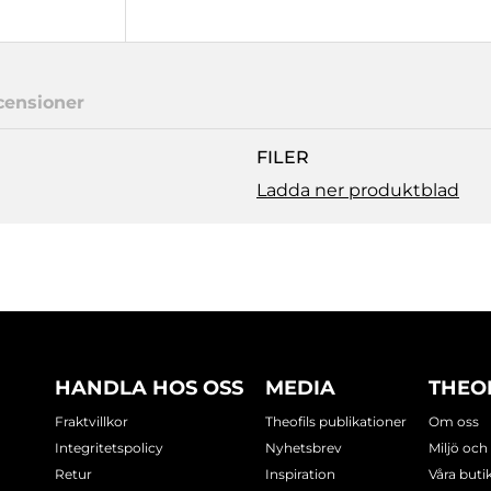
censioner
FILER
Ladda ner produktblad
HANDLA HOS OSS
MEDIA
THEO
Fraktvillkor
Theofils publikationer
Om oss
Integritetspolicy
Nyhetsbrev
Miljö och
Retur
Inspiration
Våra buti