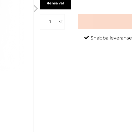
Rensa val
st
Snabba leveranse