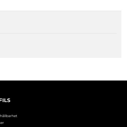
FILS
 hållbarhet
ker