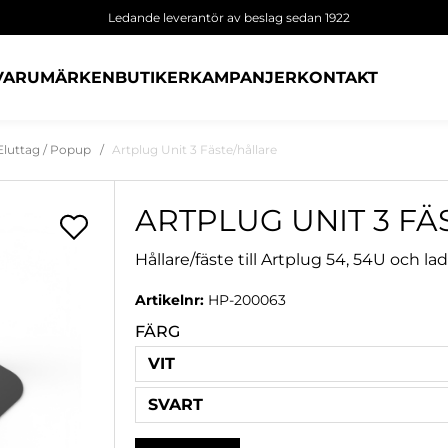
Ledande leverantör av beslag sedan 1922
VARUMÄRKEN
BUTIKER
KAMPANJER
KONTAKT
Eluttag / Popup
Artplug Unit 3 Fäste/hållare
ARTPLUG UNIT 3 FÄ
Hållare/fäste till Artplug 54, 54U och la
Artikelnr:
HP-200063
FÄRG
VIT
SVART