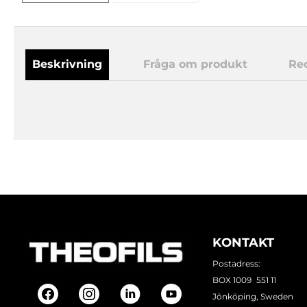
Beskrivning
Fråga om produkt
Re
KONTAKT
Postadress:
BOX 1009 551 11
Jönköping, Sweden