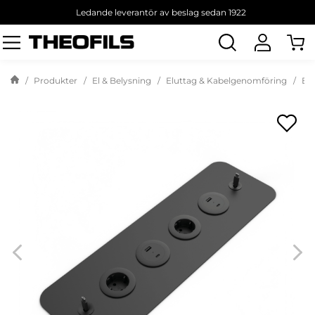
Ledande leverantör av beslag sedan 1922
Sök
produkt
Produkter
El & Belysning
Eluttag & Kabelgenomföring
Elu