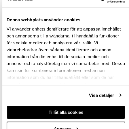
Rensa val
Denna webbplats använder cookies
st
Vi använder enhetsidentifierare för att anpassa innehållet
och annonserna till användarna, tillhandahålla funktioner
VÄLJ VARIANT
för sociala medier och analysera vår trafik. Vi
vidarebefordrar även sådana identifierare och annan
Snabba leveranser
information från din enhet till de sociala medier och
Hämta i butik
annons- och analysföretag som vi samarbetar med. Dessa
Ledande leverantör i Sverige
kan i sin tur kombinera informationen med annan
information som du har tillhandahållit eller som de har
samlat in när du har använt deras tjänster.
BESKRIVNING
Visa detaljer
FRÅGA OM PRODUKT
Tillåt alla cookies
RECENSIONER
Anpassa