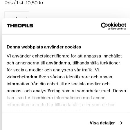
Pris / 1 st: 10,80 kr
st
KÖP
Denna webbplats använder cookies
Jönköping huvudlager
Finns i lager online
Vi använder enhetsidentifierare för att anpassa innehållet
Jönköping butik
Slut i lager
och annonserna till användarna, tillhandahålla funktioner
för sociala medier och analysera vår trafik. Vi
Malmö butik
Finns i lager
vidarebefordrar även sådana identifierare och annan
Stockholm butik
Finns i lager
information från din enhet till de sociala medier och
annons- och analysföretag som vi samarbetar med. Dessa
Snabba leveranser
kan i sin tur kombinera informationen med annan
Hämta i butik
information som du har tillhandahållit eller som de har
Ledande leverantör i Sverige
samlat in när du har använt deras tjänster.
Visa detaljer
BESKRIVNING