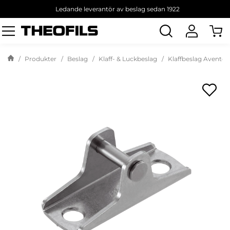
Ledande leverantör av beslag sedan 1922
Sök
produkt
Produkter
Beslag
Klaff- & Luckbeslag
Klaffbeslag Aventos 