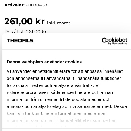
Artikelnr:
600904.59
261,00 kr
inkl. moms
Pris / 1 st: 261,00 kr
st
Denna webbplats använder cookies
KÖP
Vi använder enhetsidentifierare för att anpassa innehållet
och annonserna till användarna, tillhandahålla funktioner
Jönköping huvudlager
Beställningsvara
för sociala medier och analysera vår trafik. Vi
Jönköping butik
Slut i lager
vidarebefordrar även sådana identifierare och annan
information från din enhet till de sociala medier och
Malmö butik
Slut i lager
annons- och analysföretag som vi samarbetar med. Dessa
Stockholm butik
Slut i lager
kan i sin tur kombinera informationen med annan
information som du har tillhandahållit eller som de har
Snabba leveranser
samlat in när du har använt deras tjänster.
Hämta i butik