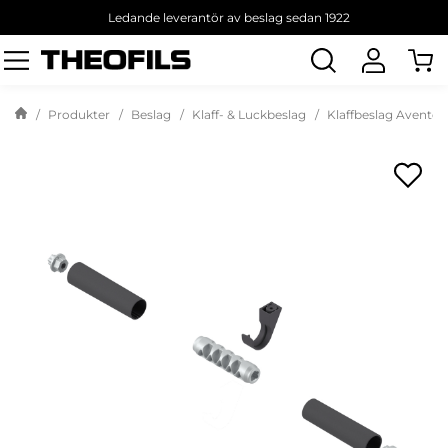
Ledande leverantör av beslag sedan 1922
Sök
produkt
Produkter
Beslag
Klaff- & Luckbeslag
Klaffbeslag Aventos 