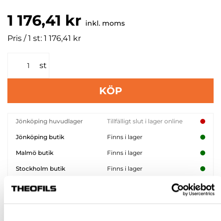
1 176,41 kr
inkl. moms
Pris / 1 st: 1 176,41 kr
st
KÖP
Jönköping huvudlager
Tillfälligt slut i lager online
Jönköping butik
Finns i lager
Malmö butik
Finns i lager
Stockholm butik
Finns i lager
Snabba leveranser
Hämta i butik
Ledande leverantör i Sverige