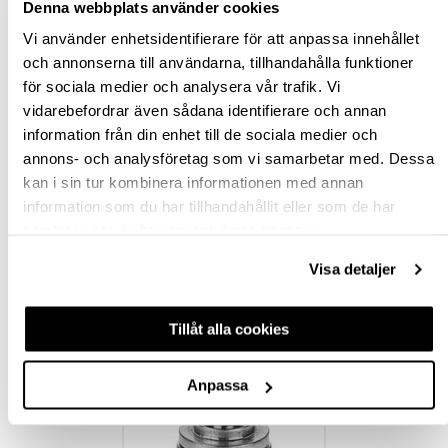
Denna webbplats använder cookies
Vi använder enhetsidentifierare för att anpassa innehållet
BESKRIVNING
och annonserna till användarna, tillhandahålla funktioner
för sociala medier och analysera vår trafik. Vi
SPECIFIKATION
vidarebefordrar även sådana identifierare och annan
information från din enhet till de sociala medier och
annons- och analysföretag som vi samarbetar med. Dessa
FRÅGA OM PRODUKT
kan i sin tur kombinera informationen med annan
information som du har tillhandahållit eller som de har
RECENSIONER
samlat in när du har använt deras tjänster.
Visa detaljer
TILLBEHÖR
Tillåt alla cookies
Anpassa