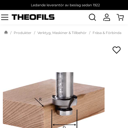
Ledande leverantör av beslag sedan 1922
Sök
produkt
Produkter
Verktyg, Maskiner & Tillbehör
Fräsa & Förbinda