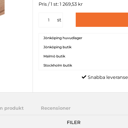
Pris / 1 st: 1 269,53 kr
st
Jönköping huvudlager
Jönköping butik
Malmö butik
Stockholm butik
Snabba leveranse
m produkt
Recensioner
FILER