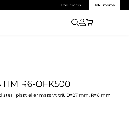
Exkl. moms
Inkl. moms
 HM R6-OFK500
ister i plast eller massivt trä. D=27 mm, R=6 mm.