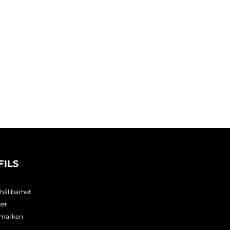
FILS
 hållbarhet
ker
umärken