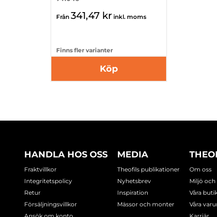
341,47 kr
Från
inkl. moms
Finns fler varianter
Köp
HANDLA HOS OSS
MEDIA
THEO
Fraktvillkor
Theofils publikationer
Om oss
Integritetspolicy
Nyhetsbrev
Miljö och
Retur
Inspiration
Våra buti
Försäljningsvillkor
Mässor och monter
Våra var
Ansök om konto
Karriär