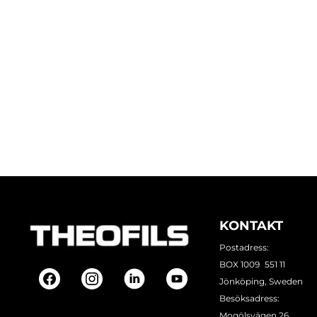
KONTAKT
Postadress:
BOX 1009 551 11
Jönköping, Sweden
Besöksadress:
Mogölsvägen 26