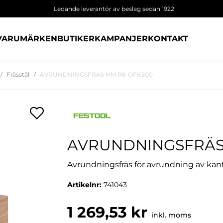
Ledande leverantör av beslag sedan 1922
VARUMÄRKEN
BUTIKER
KAMPANJER
KONTAKT
Frässtål
AVRUNDNINGSFRÄS HM R6-OFK500
AVRUNDNINGSFRÄS
Avrundningsfräs för avrundning av kantl
Artikelnr:
741043
1 269,53 kr
inkl. moms